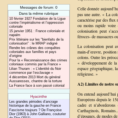
Messages de forum: 0
Celle donnée aujourd’h
Dans la même rubrique
pas une autre. « La colo
10 février 1927 Fondation de la Ligue
caractérise par des flux
contre l’impérialisme et l’oppression
ou moins rapide voire d
coloniale
colonisation peut s’ac
15 janvier 1951 : France coloniale et
napalm
féroces- de massacres o
Prix littéraire sur les "bienfaits de la
colonisation" : le MRAP indigné
La colonisation peut av
Rendre les crânes des conquêtes
main-d’œuvre, position st
coloniales aux familles et pays
d’origine
colons. Outre les préocc
Pour la « Reconnaissance des crimes
« développement de la ci
coloniaux commis par la France »
espace géographique, la 
Lilian Thuram : « L’identité du Noir
commence par l’esclavage »
religieuse. »
4 décembre 2013 Mort du général
Aussaresses, chantre de la torture
A2) Limites de notre s
La France face à son passé colonial
On entend aujourd’hui pa
Hyacinthe
Européens depuis le 15
Les grandes périodes d’ancrage
cadre et n’aborderons 
historique de la gauche en France
Carthaginois, Romains..
Fascisme toujours ? De Françoise
Dior (1963) à John Galliano, couturier
d’époques, de modes de 
de Dior (2011)