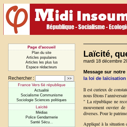
Page d'accueil
Laïcité, q
Plan du site
Articles populaires
mardi 18 décembre 2
Articles les plus lus
Espace rédacteurs
Message sur notre 
la loi de laïcisatio
Rechercher :
France Vers 6è république
Il est curieux de constat
Actualité
nous fêtons l’anniversaire
Socialisme Communisme
Sociologie Sciences politiques
" La république ne recon
mouvement ouvrier de l’
Laïcité
diverses. Pour le patrimo
Médias
Police Gendarmerie
Santé Sécu...
Appliqué à la situation d