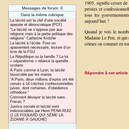
1905, signifie cesser de 
privées et confessionnel
Messages de forum: 0
tous les gouvernement
Dans la même rubrique
aujourd’hui ?
La laïcité est la clef d’une société
apaisée et démocratique (PCF)
"La laïcité ne s’oppose pas aux
Quand je vois le nombre
religions mais à la partie politique des
Madame Le Pen, et qui rus
religions" Catherine Kintzler
crimes on commet en to
La laïcité à l’école. Pour un
apaisement nécessaire, lecture d’un
livre de la FSU
La République ou la famille ? La loi
« séparatisme » relance la querelle
scolaire
À Paris comme à Lyon, la laïcité
Répondre à cet article
bousculée par les maires
"A Paris, deux millions d’euros ont été
versés à 14 crèches confessionnelles
juives, dont certaines, d’obédience
orthodoxe."
Comment dévoyer la laïcité sans
Fracas ?
Justice sociale et laïcité sont
indissociables par Henri PENA-RUIZ
(1 LE FOULARD QUI SÈME LA
ZIZANIE À GAUCHE)