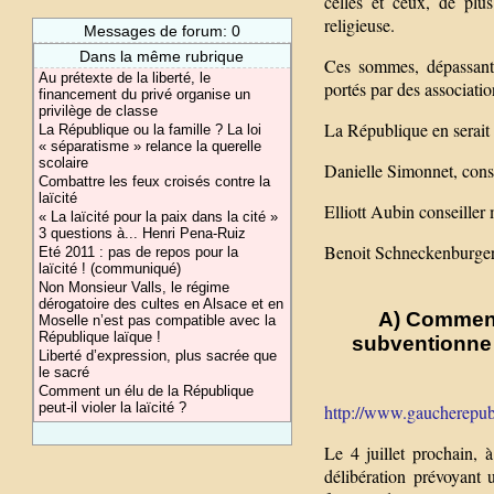
celles et ceux, de pl
religieuse.
Messages de forum: 0
Dans la même rubrique
Ces sommes, dépassant 
Au prétexte de la liberté, le
portés par des association
financement du privé organise un
privilège de classe
La République en serait 
La République ou la famille ? La loi
« séparatisme » relance la querelle
scolaire
Danielle Simonnet, conse
Combattre les feux croisés contre la
laïcité
Elliott Aubin conseiller
« La laïcité pour la paix dans la cité »
3 questions à... Henri Pena-Ruiz
Benoit Schneckenburger 
Eté 2011 : pas de repos pour la
laïcité ! (communiqué)
Non Monsieur Valls, le régime
dérogatoire des cultes en Alsace et en
A) Comment 
Moselle n’est pas compatible avec la
République laïque !
subventionne 
Liberté d’expression, plus sacrée que
le sacré
Comment un élu de la République
peut-il violer la laïcité ?
http://www.gaucherepubli
Le 4 juillet prochain, 
délibération prévoyant 