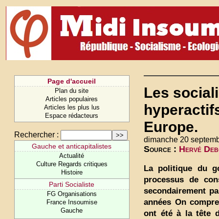
Page d'accueil
Les social
Plan du site
Articles populaires
hyperactif
Articles les plus lus
Espace rédacteurs
Europe.
Rechercher :
dimanche 20 septemb
Gauche et anticapitalistes
Source :
Hervé Debo
Actualité
Culture Regards critiques
La politique du g
Histoire
processus de cons
Parti Socialiste
secondairement par
FG Organisations
années On compren
France Insoumise
Gauche
ont été à la tête