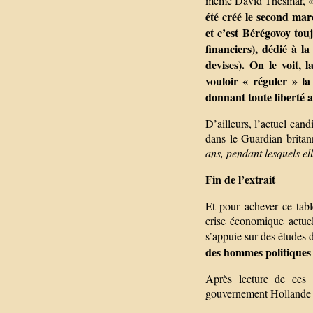
même David Thesmar, « t
été créé le second mar
et c’est Bérégovoy tou
financiers), dédié à l
devises). On le voit, 
vouloir « réguler » la
donnant toute liberté a
D’ailleurs, l’actuel cand
dans le Guardian britan
ans, pendant lesquels el
Fin de l’extrait
Et pour achever ce table
crise économique actue
s’appuie sur des études
des hommes politiques 
Après lecture de ces r
gouvernement Hollande po