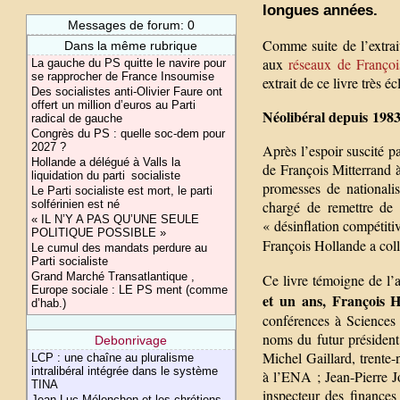
longues années.
Messages de forum: 0
Comme suite de l’extrai
Dans la même rubrique
aux
réseaux de Françoi
La gauche du PS quitte le navire pour
se rapprocher de France Insoumise
extrait de ce livre très é
Des socialistes anti-Olivier Faure ont
offert un million d’euros au Parti
Néolibéral depuis 198
radical de gauche
Congrès du PS : quelle soc-dem pour
2027 ?
Après l’espoir suscité p
Hollande a délégué à Valls la
de François Mitterrand 
liquidation du parti socialiste
promesses de nationali
Le Parti socialiste est mort, le parti
chargé de remettre de
solférinien est né
« IL N’Y A PAS QU’UNE SEULE
« désinflation compétitiv
POLITIQUE POSSIBLE »
François Hollande a col
Le cumul des mandats perdure au
Parti socialiste
Grand Marché Transatlantique ,
Ce livre témoigne de l’
Europe sociale : LE PS ment (comme
et un ans, François H
d’hab.)
conférences à Sciences
noms du futur président 
Debonrivage
Michel Gaillard, trente-
LCP : une chaîne au pluralisme
intralibéral intégrée dans le système
à l’ENA ; Jean-Pierre J
TINA
inspecteur des finances
Jean-Luc Mélenchon et les chrétiens