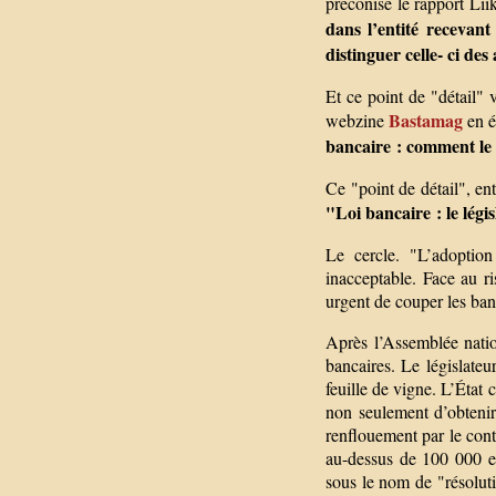
préconise le rapport Li
dans l’entité recevant
distinguer celle- ci de
Et ce point de "détail" 
Bastamag
webzine
en ét
bancaire : comment le 
Ce "point de détail", en
"Loi bancaire : le légi
Le cercle. "L’adoption
inacceptable. Face au r
urgent de couper les ba
Après l’Assemblée nation
bancaires. Le législateu
feuille de vigne. L’État c
non seulement d’obtenir
renflouement par le cont
au-dessus de 100 000 eu
sous le nom de "résolut