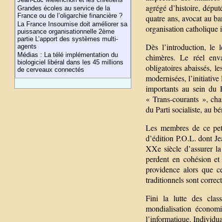
agrégé d’histoire, déput
Grandes écoles au service de la
France ou de l’oligarchie financière ?
quatre ans, avocat au b
La France Insoumise doit améliorer sa
organisation catholique 
puissance organisationnelle 2ème
partie L’apport des systèmes multi-
Dès l’introduction, le 
agents
Médias : La télé implémentation du
chimères. Le réel enva
biologiciel libéral dans les 45 millions
obligatoires abaissés, le
de cerveaux connectés
modernisées, l’initiativ
importants au sein du P
« Trans-courants », char
du Parti socialiste, au 
Les membres de ce petit
d’édition P.O.L. dont Je
XXe siècle d’assurer la 
perdent en cohésion et 
providence alors que ce
traditionnels sont corre
Fini la lutte des clas
mondialisation économi
l’informatique. Individua