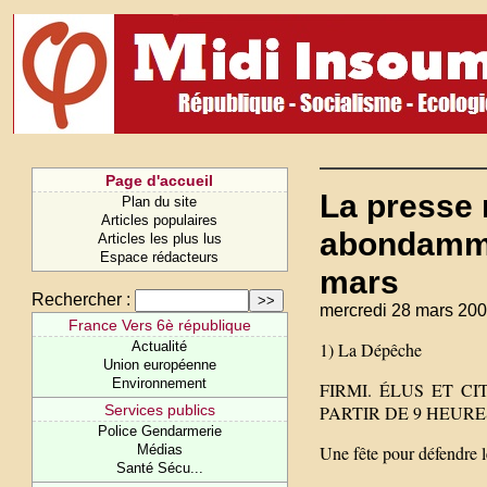
Page d'accueil
La presse 
Plan du site
Articles populaires
abondammen
Articles les plus lus
Espace rédacteurs
mars
Rechercher :
mercredi 28 mars 200
France Vers 6è république
Actualité
1) La Dépêche
Union européenne
Environnement
FIRMI. ÉLUS ET C
Services publics
PARTIR DE 9 HEURE
Police Gendarmerie
Médias
Une fête pour défendre l
Santé Sécu...