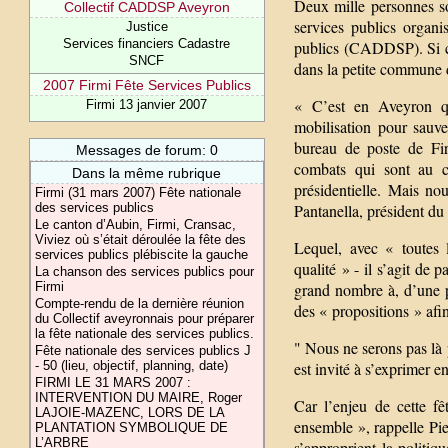
Deux mille personnes so
Collectif CADDSP Aveyron
services publics organi
Justice
Services financiers Cadastre
publics (CADDSP). Si ce
SNCF
dans la petite commune d
2007 Firmi Fête Services Publics
« C’est en Aveyron que
Firmi 13 janvier 2007
mobilisation pour sauve
bureau de poste de Fir
Messages de forum: 0
combats qui sont au c
Dans la même rubrique
présidentielle. Mais no
Firmi (31 mars 2007) Fête nationale
des services publics
Pantanella, président 
Le canton d’Aubin, Firmi, Cransac,
Viviez où s’était déroulée la fête des
Lequel, avec « toutes 
services publics plébiscite la gauche
qualité » - il s’agit de p
La chanson des services publics pour
Firmi
grand nombre à, d’une par
Compte-rendu de la dernière réunion
des « propositions » afin
du Collectif aveyronnais pour préparer
la fête nationale des services publics.
" Nous ne serons pas là 
Fête nationale des services publics J
- 50 (lieu, objectif, planning, date)
est invité à s’exprimer 
FIRMI LE 31 MARS 2007 :
INTERVENTION DU MAIRE, Roger
Car l’enjeu de cette fê
LAJOIE-MAZENC, LORS DE LA
ensemble », rappelle Pier
PLANTATION SYMBOLIQUE DE
L’ARBRE
s’approprient la politiq