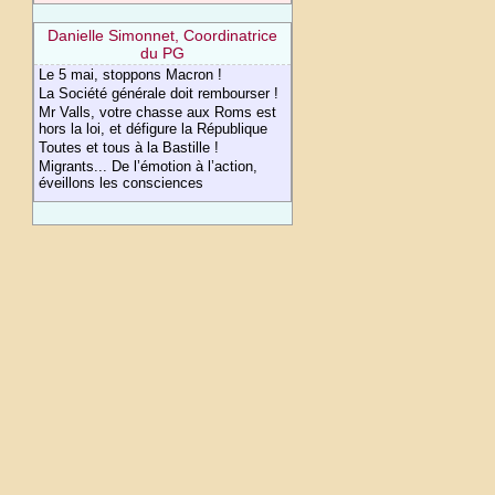
Danielle Simonnet, Coordinatrice
du PG
Le 5 mai, stoppons Macron !
La Société générale doit rembourser !
Mr Valls, votre chasse aux Roms est
hors la loi, et défigure la République
Toutes et tous à la Bastille !
Migrants... De l’émotion à l’action,
éveillons les consciences