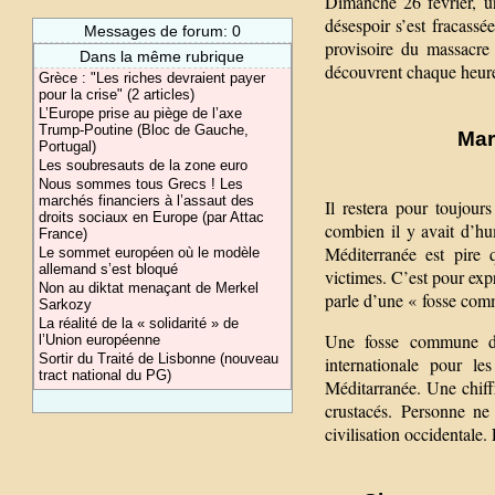
Dimanche 26 février, u
désespoir s’est fracassé
Messages de forum: 0
provisoire du massacre
Dans la même rubrique
découvrent chaque heure 
Grèce : "Les riches devraient payer
pour la crise" (2 articles)
L’Europe prise au piège de l’axe
Trump-Poutine (Bloc de Gauche,
Mar
Portugal)
Les soubresauts de la zone euro
Nous sommes tous Grecs ! Les
marchés financiers à l’assaut des
Il restera pour toujou
droits sociaux en Europe (par Attac
combien il y avait d’hu
France)
Méditerranée est pire
Le sommet européen où le modèle
allemand s’est bloqué
victimes. C’est pour ex
Non au diktat menaçant de Merkel
parle d’une « fosse co
Sarkozy
La réalité de la « solidarité » de
Une fosse commune de
l’Union européenne
Sortir du Traité de Lisbonne (nouveau
internationale pour l
tract national du PG)
Méditarranée. Une chiffr
crustacés. Personne ne
civilisation occidental