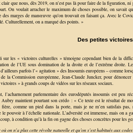
 clair que nous, dès 2019, on n’est pas là pour faire de la figuration, ni
art. On voulait arracher le maximum de choses possible, on savait qu’o
se des marges de manœuvre qu’on trouvait en faisant ça. Avec le Covi
é. Culturellement, on a marqué des points. »
Des petites victoires
i sur les « victoires culturelles » témoigne cependant bien de la diffi
ntation de l’UE sous domination de la droite et de l’extrême droite.
t d’ailleurs parfois l’« agitation » des Insoumis européens – comme lorsq
t de la Commission européenne, Jean-Claude Juncker, pour dénoncer l’
 victoires » à grands coups de vidéos sur les réseaux sociaux.
t, l’acharnement parlementaire des eurodéputés insoumis est peu ré
ubry maintient pourtant son crédo : « Ce texte est le résultat de mon ob
ai fière, comme un pied dans la porte, mais je ne m’en satisfais pas, 
 le pouvoir à l’échelle nationale. L’adversité est immense, mais on a 
 coup, à condition qu’à la fin on gagne des choses concrètes pour les ge
 où on n’a plus cette révolte naturelle et qu’on s’est habitués aux codes