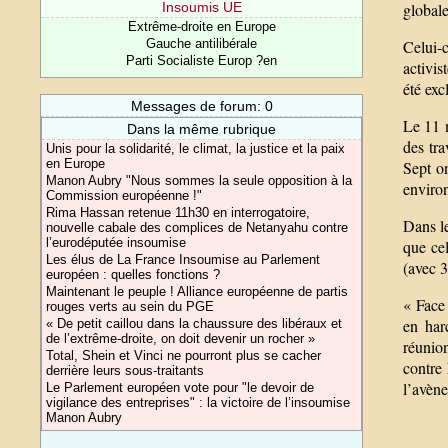
globale
Insoumis UE
Extrême-droite en Europe
Celui-
Gauche antilibérale
Parti Socialiste Europ ?en
activis
été exc
Messages de forum: 0
Le 11 m
Dans la même rubrique
des tra
Unis pour la solidarité, le climat, la justice et la paix
en Europe
Sept on
Manon Aubry "Nous sommes la seule opposition à la
enviro
Commission européenne !"
Rima Hassan retenue 11h30 en interrogatoire,
Dans le
nouvelle cabale des complices de Netanyahu contre
l’eurodéputée insoumise
que cel
Les élus de La France Insoumise au Parlement
(avec 3
européen : quelles fonctions ?
Maintenant le peuple ! Alliance européenne de partis
« Face
rouges verts au sein du PGE
en har
« De petit caillou dans la chaussure des libéraux et
de l’extrême-droite, on doit devenir un rocher »
réunio
Total, Shein et Vinci ne pourront plus se cacher
contre 
derrière leurs sous-traitants
l’avèn
Le Parlement européen vote pour "le devoir de
vigilance des entreprises" : la victoire de l’insoumise
Manon Aubry