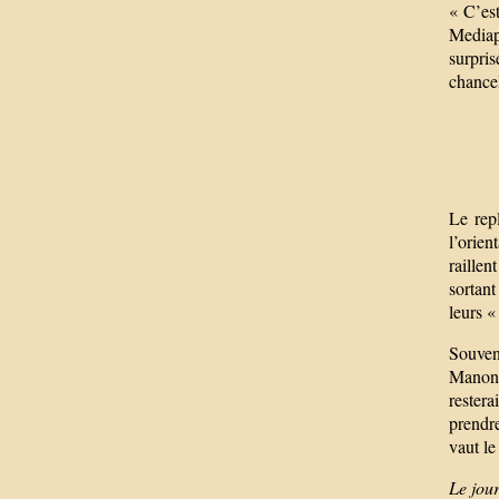
« C’est
Mediap
surpri
chancel
Le repl
l’orie
raillen
sortan
leurs «
Souven
Manon A
rester
prendre
vaut le
Le jour