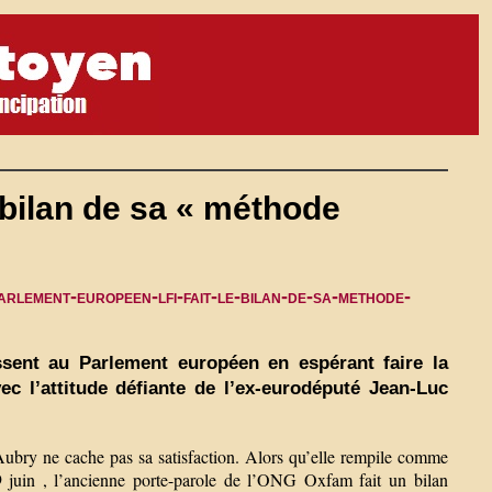
 bilan de sa « méthode
rlement-europeen-lfi-fait-le-bilan-de-sa-methode-
ssent au Parlement européen en espérant faire la
ec l’attitude défiante de l’ex-eurodéputé Jean-Luc
bry ne cache pas sa satisfaction. Alors qu’elle rempile comme
9 juin , l’ancienne porte-parole de l’ONG Oxfam fait un bilan