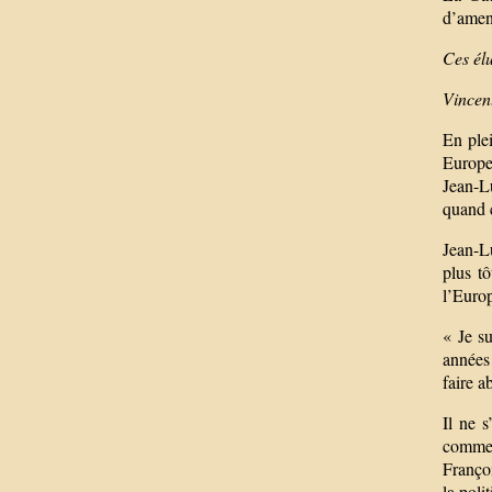
d’amen
Ces él
Vincent
En ple
Europe,
Jean-Lu
quand ç
Jean-L
plus t
l’Europ
« Je su
années 
faire a
Il ne s
comme l
Franço
la poli