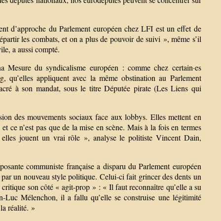
t d’approche du Parlement européen chez LFI est un effet de
partir les combats, et on a plus de pouvoir de suivi », même s’il
vile, a aussi compté.
na Mesure du syndicalisme européen : comme chez certain·es
ng, qu’elles appliquent avec la même obstination au Parlement
ré à son mandat, sous le titre Députée pirate (Les Liens qui
ission des mouvements sociaux face aux lobbys. Elles mettent en
 et ce n’est pas que de la mise en scène. Mais à la fois en termes
 elles jouent un vrai rôle », analyse le politiste Vincent Dain,
mposante communiste française a disparu du Parlement européen
r un nouveau style politique. Celui-ci fait grincer des dents un
itique son côté « agit-prop » : « Il faut reconnaître qu’elle a su
n-Luc Mélenchon, il a fallu qu’elle se construise une légitimité
la réalité. »