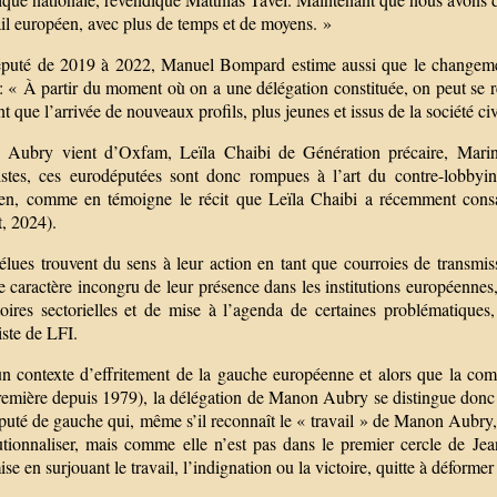
ail européen, avec plus de temps et de moyens. »
puté de 2019 à 2022, Manuel Bompard estime aussi que le changemen
 « À partir du moment où on a une délégation constituée, on peut se ré
t que l’arrivée de nouveaux profils, plus jeunes et issus de la société ci
Aubry vient d’Oxfam, Leïla Chaibi de Génération précaire, Mari
istes, ces eurodéputées sont donc rompues à l’art du contre-lobbyi
en, comme en témoigne le récit que Leïla Chaibi a récemment consac
t, 2024).
élues trouvent du sens à leur action en tant que courroies de transm
e caractère incongru de leur présence dans les institutions européennes,
toires sectorielles et de mise à l’agenda de certaines problématiques,
iste de LFI.
n contexte d’effritement de la gauche européenne et alors que la co
emière depuis 1979), la délégation de Manon Aubry se distingue donc pa
uté de gauche qui, même s’il reconnaît le « travail » de Manon Aubry, cr
tutionnaliser, mais comme elle n’est pas dans le premier cercle de Jea
se en surjouant le travail, l’indignation ou la victoire, quitte à déformer 