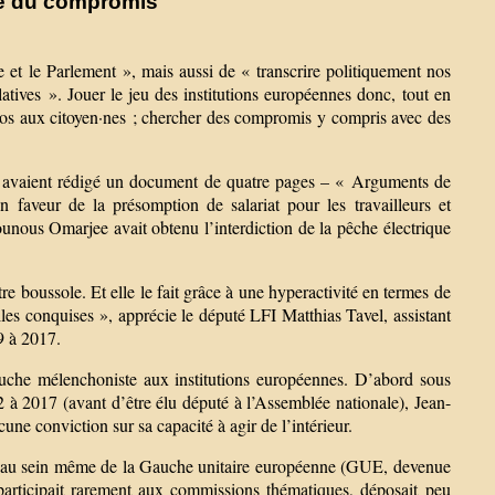
ure du compromis
vie et le Parlement », mais aussi de « transcrire politiquement nos
atives ». Jouer le jeu des institutions européennes donc, tout en
 dos aux citoyen·nes ; chercher des compromis y compris avec des
pes avaient rédigé un document de quatre pages – « Arguments de
 faveur de la présomption de salariat pour les travailleurs et
unous Omarjee avait obtenu l’interdiction de la pêche électrique
re boussole. Et elle le fait grâce à une hyperactivité en termes de
les conquises », apprécie le député LFI Matthias Tavel, assistant
9 à 2017.
gauche mélenchoniste aux institutions européennes. D’abord sous
12 à 2017 (avant d’être élu député à l’Assemblée nationale), Jean-
 conviction sur sa capacité à agir de l’intérieur.
solé au sein même de la Gauche unitaire européenne (GUE, devenue
 participait rarement aux commissions thématiques, déposait peu