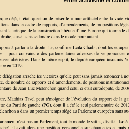
Entre activisme et cult
que déjà, il était question de briser le « mur artificiel entre la vraie 
tions dans le cadre de rapports, d’amendements, de propositions législ
ant la critique de la construction libérale d’une Europe qui tourne le
 droite, aussi, sans se fondre dans le moule pour autant.
 appris à parler à la droite ! », confirme Leïla Chaibi, dont les équi
 » – pour convaincre des parlementaires adverses de se prononcer en
leuses ubérisé·es. Dans le même esprit, le député européen insoumis Yo
ope en 2019.
 délégation arrache les victoires qu’elle peut sans jamais renoncer à not
e, de nombre de rapports et d’amendements, de positions institutionnel
entaire de Jean-Luc Mélenchon quand celui-ci était eurodéputé, de 200
itre, Matthias Tavel peut témoigner de l’évolution du rapport de la 
ette du Parti de gauche (PG), dont il a été le seul parlementaire de 20
enchon a dans un premier temps siégé au Parlement européen sans aucune
arlement n’est pas un Parlement, tout le monde le sait », disait-il. I
che), il avait alors une position personnelle sur chaque texte, mais