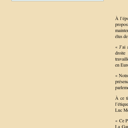
À l’épo
proposi
mainten
élus de
« J’ai
droite
travail
en Eur
« Notre
présenc
parlem
À ce t
l’étiqu
Luc Mél
« Ce P
La Gau