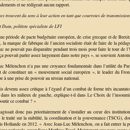
dements et ne rédigeait aucun rapport.
ues trouvent du sens à leur action en tant que courroies de transmissi
 Dain, politiste spécialiste de LFI
ine période de pacte budgétaire européen, de crise grecque et de Brex
 la marque de fabrique de l’ancien socialiste était de faire de la péda
c ne pouvait pas disparaître pendant trois mois pour faire le tour de l
a pouvait parler assez largement dans notre pays », se souvient Antoin
uc Mélenchon n’a pas une croyance fondamentale dans l’utilité du Par
ôt de constituer un « mouvement social européen », le leader du Front
e à une prise de pouvoir au niveau national.
is devenu assez critique à l’égard d’un combat de forme très incantato
dans les milieux de gauche, explique-t-il dans Le Choix de l’insoumiss
boutir ce combat ? »
’agissait donc pas prioritairement de s’installer au cœur des instituti
e traité sur la stabilité, la coordination et la gouvernance (TSCG), don
is Hollande en 2012. « Avec Jean-Luc Mélenchon, on a fait entrer la po
tique nationale, revendique Matthias Tavel. Maintenant que nous avons 