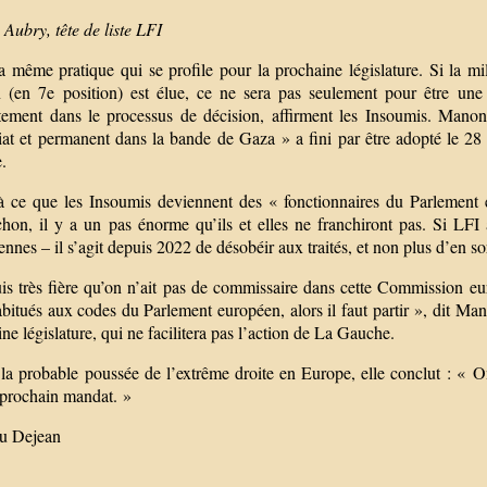
Aubry, tête de liste LFI
a même pratique qui se profile pour la prochaine législature. Si la mil
 (en 7e position) est élue, ce ne sera pas seulement pour être une
tement dans le processus de décision, affirment les Insoumis. Man
t et permanent dans la bande de Gaza » a fini par être adopté le 28 fé
.
à ce que les Insoumis deviennent des « fonctionnaires du Parlement 
hon, il y a un pas énorme qu’ils et elles ne franchiront pas. Si LFI a
nnes – il s’agit depuis 2022 de désobéir aux traités, et non plus d’en sort
is très fière qu’on n’ait pas de commissaire dans cette Commission eur
abitués aux codes du Parlement européen, alors il faut partir », dit Man
ne législature, qui ne facilitera pas l’action de La Gauche.
 la probable poussée de l’extrême droite en Europe, elle conclut : « O
 prochain mandat. »
u Dejean