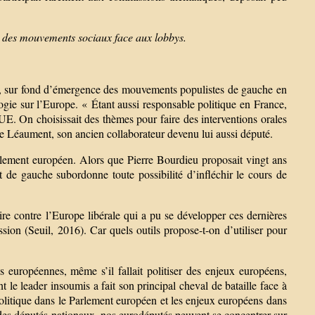
on des mouvements sociaux face aux lobbys.
it, sur fond d’émergence des mouvements populistes de gauche en
gogie sur l’Europe. « Étant aussi responsable politique en France,
’UE. On choisissait des thèmes pour faire des interventions orales
e Léaument, son ancien collaborateur devenu lui aussi député.
lement européen. Alors que Pierre Bourdieu proposait vingt ans
 de gauche subordonne toute possibilité d’infléchir le cours de
ire contre l’Europe libérale qui a pu se développer ces dernières
ion (Seuil, 2016). Car quels outils propose-t-on d’utiliser pour
ons européennes, même s’il fallait politiser des enjeux européens,
t le leader insoumis a fait son principal cheval de bataille face à
litique dans le Parlement européen et les enjeux européens dans
des députés nationaux, nos eurodéputés peuvent se concentrer sur