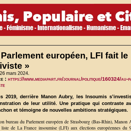
Parlement européen, LFI fait le
iviste »
 26 mars 2024.
ce :
https://www.mediapart.fr/journal/politique/160324/au-pa
ste
s 2019, derrière Manon Aubry, les Insoumis s’investi
stration de leur utilité. Une pratique qui contraste av
chon et témoigne de nouvelles ambitions stratégiques.
on bureau du Parlement européen de Strasbourg (Bas-Rhin), Manon Au
e liste de La France insoumise (LFI) aux élections européennes du 