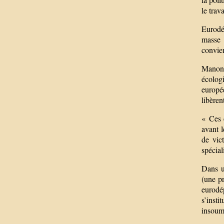
le trav
Eurodé
masse :
convien
Manon 
écolog
europé
libèren
« Ces 
avant l
de vic
spécial
Dans u
(une pr
eurodép
s’insti
insoumi