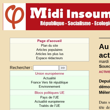
Page d'accueil
Au 
Plan du site
Articles populaires
act
Articles les plus lus
Espace rédacteurs
mardi
Sour
Rechercher :
activi
Union européenne
Actualité
Depui
France Vers 6è république
démon
Environnement
Mélen
Blocs politiques UE
Pays de l’UE
Dans s
Actualité européenne
Traités de l’UE
tête d