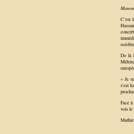
Manon 
C’est l
Hassan
concrè
immédia
octobre
De là 
Mélenc
europée
« Je su
s’est h
prochai
Face à
vois le
Mathie