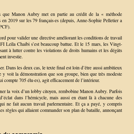
ées que Manon Aubry met en partie au crédit de la « méthode
es en 2019 sur les 79 français·es (depuis, Anne-Sophie Pelletier a
 PCF).
 pour valider une directive améliorant les conditions de travail
LFI Leïla Chaibi s’est beaucoup battue. Et le 15 mars, les Vingt-
sant à lutter contre les violations de droits humains et les dégâts
nt investie.
Dans les deux cas, le texte final est loin d’être aussi ambitieux
te y voit la démonstration que son groupe, bien que très modeste
i compte 705 élu·es), agit efficacement de l’intérieur.
ener la voix d’un lobby citoyen, rembobine Manon Aubry. Parfois
 d’éclat dans l’hémicycle, mais aussi en étant là à chacune des
ui ne fait aucun travail parlementaire. Et ça a payé, y compris
les règles qui allaient commander son plan de bataille, annonçant