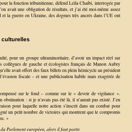
 pour la fonction tribunitienne, défend Leïla Chaibi, interrogée par
n avait une obligation de résultats, et j’ai été moi-même assez
d et la guerre en Ukraine, des dogmes très ancrés dans l’UE ont
 culturelles
culté, pour un groupe ultraminoritaire, d’avoir un impact réel sur
 Les collègues de gauche et écologistes français de Manon Aubry
u’elle avait offert des faux billets en plein hémicycle au président
évasion fiscale – et une publicisation habile mais exagérée de
compensé sur le fond – comme sur le « devoir de vigilance ».
stination : si je n’avais pas été là, il n’aurait pas existé. J’en
raison pour laquelle notre action s’inscrit dans un combat pour
gagné un petit nombre de victoires qui montrent que le compromis
ns. »
 du Parlement européen, alors il faut partir.