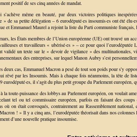
ment positif de ses cinq années de mandat.
ci s’achève même en beauté, par deux victoires politiques inespér
te » de sa petite délégation – 6 eurodéputé·es insoumis·es ont été élu·
lue et Emmanuel Maurel a rejoint la liste du Parti communiste français,
ars, les États membres de l’Union européenne (UE) ont trouvé un accord
vailleuses et travailleurs « ubérisé·es » – ce pour quoi l’eurodéputée 
t validé un texte sur le « devoir de vigilance » des multinationales, vi
nnementaux des entreprises, sur lequel Manon Aubry s’est personnelleme
s deux cas, Emmanuel Macron a pesé de tout son poids pour s’y opposer. 
ui rêvé par les Insoumis. Mais à chaque fois néanmoins, la tête de lis
9 eurodéputé·es, il s’agit du plus petit groupe du Parlement européen, qu
 à la toute-puissance des lobbys au Parlement européen, on voulait am
celant tel ou tel commissaire européen, parfois en faisant des coups
ns où on était convoqués, contrairement au Rassemblement national, q
Macron ! » Il y a cinq ans, l’eurodéputée théorisait dans nos colonnes 
ement d’une nouvelle pratique insoumise.