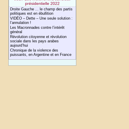
présidentielle 2022
Droite Gauche ... le champ des partis
politiques est en ébullition
VIDÉO – Dette – Une seule solution :
l’annulation !
Les Macronnades contre l’intérêt
général
Révolution citoyenne et révolution
sociale dans les pays arabes
aujourd’hui
Chronique de la violence des
puissants, en Argentine et en France