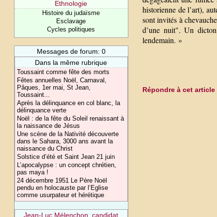
Ethnologie
historienne de l’art), a
Histoire du judaïsme
sont invités à chevauche
Esclavage
d’une nuit". Un dicton 
Cycles politiques
lendemain. »
Messages de forum: 0
Dans la même rubrique
Toussaint comme fête des morts
Fêtes annuelles Noël, Carnaval,
Pâques, 1er mai, St Jean,
Répondre à cet article
Toussaint...
Après la délinquance en col blanc, la
délinquance verte
Noël : de la fête du Soleil renaissant à
la naissance de Jésus
Une scène de la Nativité découverte
dans le Sahara, 3000 ans avant la
naissance du Christ
Solstice d’été et Saint Jean 21 juin
L’apocalypse : un concept chrétien,
pas maya !
24 décembre 1951 Le Père Noël
pendu en holocauste par l’Eglise
comme usurpateur et hérétique
Jean-Luc Mélenchon, candidat