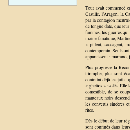
Tout avait commencé en 
Castille, l’Aragon, la C
par la contagion meurtri
de longue date, que leur 
famines, les guerres qui
moine fanatique, Martin
« pillent, saccagent, m
contemporain. Seuls ont 
apparaissent : marrano,
Plus progresse la Reconq
triomphe, plus sont éc
contraint déjà les juifs,
« ghettos » isolés. Elle 
comestible, de se coup
manteaux noirs descenda
les convertis sincères e
rites.
Dès le début de leur règ
sont confinés dans leur