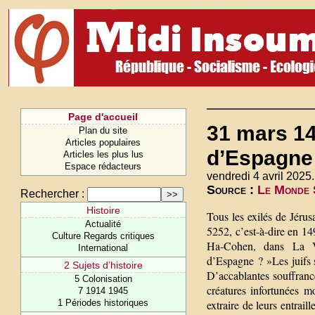
Page d'accueil
31 mars 14
Plan du site
Articles populaires
d’Espagne 
Articles les plus lus
Espace rédacteurs
vendredi 4 avril 2025.
Source :
Le Monde S
Rechercher :
Histoire
Tous les exilés de Jéru
Actualité
5252, c’est-à-dire en 14
Culture Regards critiques
Ha-Cohen, dans La Va
International
d’Espagne ? »Les juifs s
2 Sujets d’histoire
D’accablantes souffrances
5 Colonisation
créatures infortunées m
7 1914 1945
1 Périodes historiques
extraire de leurs entrail