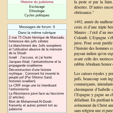
la peste et par la faim
Histoire du judaïsme
désertes. D’autres enco
Esclavage
Ethnologie
obéissance."
Cycles politiques
1492, année du malheur p
croix et d’une triple bé
Messages de forum: 0
Maures ; l’exil d’au mo
Dans la même rubrique
Colomb. L’Espagne s’ébl
2 mai 73 Chute héroïque de Massada,
forteresse des juifs zélotes
juive. Pour avoir purif
Le blanchiment des Juifs européens
l’histoire des hommes co
et l’utilisation abusive de la mémoire
paysan indien qu’on expl
de la Shoah
Israël : J’accuse, et j’ai honte
avant celle des moriscos
Jacques Attali, l’antisémitisme et la
rabbin Abraham Senior o
propagande israélienne
Déconstruction d’une histoire
Les caisses royales y per
mythique : Comment fut inventé le
peuple juif (Par Shlomo Sand,
juifs, beaucoup sont ing
historien israélien)
commerçants, intendants
Le CRIF exige une loi interdisant
chroniqueur d’Isabelle d
l’antisionisme
La Résistance juive face au fascisme
l’Espagne y gagne au ch
(2 articles)
défaillant. En purifiant
Mort de Mohammed Al-Durah :
avènement du Christ an
Karsenty et autres portent tort au
judaïsme
sans religion une et pur