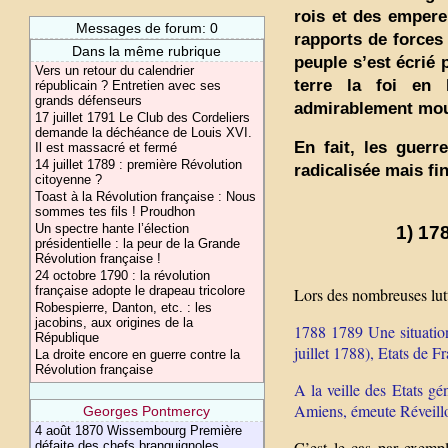
rois et des empere
Messages de forum: 0
rapports de forces
Dans la même rubrique
peuple s’est écrié 
Vers un retour du calendrier
terre la foi en 
républicain ? Entretien avec ses
grands défenseurs
admirablement mouri
17 juillet 1791 Le Club des Cordeliers
demande la déchéance de Louis XVI.
En fait, les guerr
Il est massacré et fermé
14 juillet 1789 : première Révolution
radicalisée mais fi
citoyenne ?
Toast à la Révolution française : Nous
sommes tes fils ! Proudhon
Un spectre hante l’élection
1) 17
présidentielle : la peur de la Grande
Révolution française !
24 octobre 1790 : la révolution
française adopte le drapeau tricolore
Lors des nombreuses lutt
Robespierre, Danton, etc. : les
jacobins, aux origines de la
1788 1789 Une situation
République
juillet 1788), Etats de 
La droite encore en guerre contre la
Révolution française
A la veille des Etats g
Amiens, émeute Réveillo
Georges Pontmercy
4 août 1870 Wissembourg Première
C’est le cas par exempl
défaite des chefs branquignoles