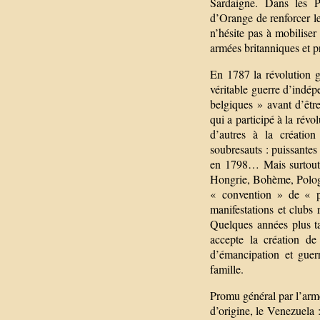
Sardaigne. Dans les P
d’Orange de renforcer l
n’hésite pas à mobiliser
armées britanniques et p
En 1787 la révolution g
véritable guerre d’indé
belgiques » avant d’êt
qui a participé à la rév
d’autres à la créatio
soubresauts : puissante
en 1798… Mais surtout l
Hongrie, Bohème, Polog
« convention » de « pa
manifestations et clubs
Quelques années plus tar
accepte la création d
d’émancipation et guer
famille.
Promu général par l’arm
d’origine, le Venezuela 