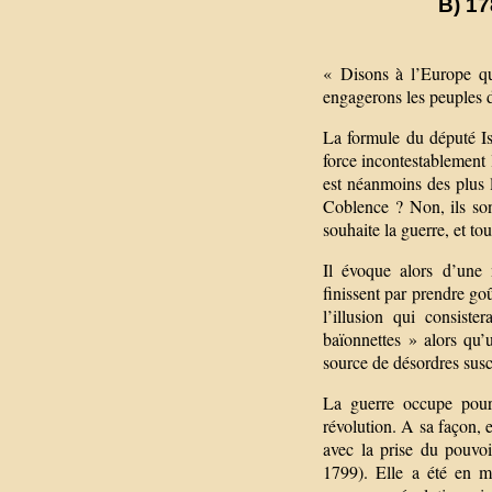
B) 17
« Disons à l’Europe qu
engagerons les peuples d
La formule du député Is
force incontestablement
est néanmoins des plus 
Coblence ? Non, ils son
souhaite la guerre, et to
Il évoque alors d’une
finissent par prendre go
l’illusion qui consist
baïonnettes » alors qu
source de désordres susci
La guerre occupe pour
révolution. A sa façon, e
avec la prise du pouvo
1799). Elle a été en m