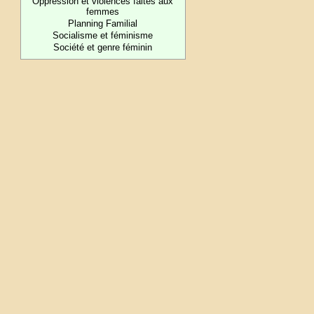
Oppression et violences faites aux
femmes
Planning Familial
Socialisme et féminisme
Société et genre féminin