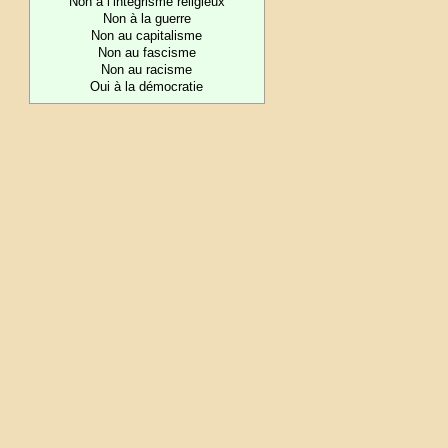
Non à l’intégrisme religieux
Non à la guerre
Non au capitalisme
Non au fascisme
Non au racisme
Oui à la démocratie