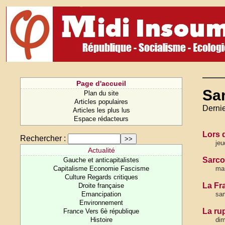
Page d'accueil
Sa
Plan du site
Articles populaires
Dernie
Articles les plus lus
Espace rédacteurs
Lors d
Rechercher :
jeu
Actualité
Sarco,
Gauche et anticapitalistes
Capitalisme Economie Fascisme
mar
Culture Regards critiques
La Fr
Droite française
Emancipation
sa
Environnement
La ru
France Vers 6è république
Histoire
di