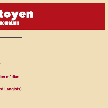
?
des médias...
rd Langlois)