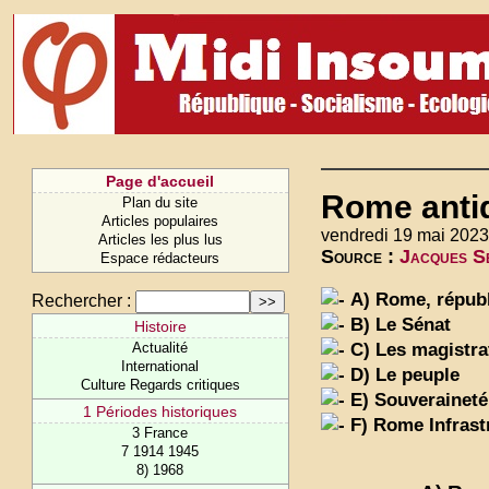
Page d'accueil
Rome antiq
Plan du site
Articles populaires
vendredi 19 mai 2023
Articles les plus lus
Source :
Jacques Se
Espace rédacteurs
A) Rome, républi
Rechercher :
B) Le Sénat
Histoire
C) Les magistra
Actualité
International
D) Le peuple
Culture Regards critiques
E) Souveraineté 
1 Périodes historiques
F) Rome Infrastr
3 France
7 1914 1945
8) 1968