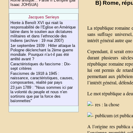
Rome antique... Partie II L’empire (par
B) Rome, répub
Isaac JOHSUA)
Jacques Serieys
Honte à Benoît XVI qui niait la
La république romaine est
responsabilité de l’Eglise en Amérique
latine dans le soutien aux dictatures
sans suffrage universel,
militaires et dans l’ethnocide des
intérêt général autre que
Indiens (archive : 19 mai 2007)
1er septembre 1939 : Hitler attaque la
Pologne déclenchant la 2ème guerre
Cependant, il serait err
mondiale. Pourquoi n’a-t-il pas été
durant plusieurs siècl
arrêté avant ?
république romaine repos
Caractéristiques du fascisme : Dix-
sept critères
lui ont permis de retar
Fascismes de 1918 à 1945 :
permettant aux plébéien
naissance, caractéristiques, causes,
l’intérêt général, défend
composantes, réalité par pays
23 juin 1789 : "Nous sommes ici par
la volonté du peuple et nous n’en
Le mot république a deux
sortirons que par la force des
baïonnettes"
res : la chose
publicum (et publica
A l’origine res publica 
l’ancienne propriété co