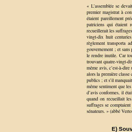
« L’assemblée se devait
premier magistrat à con
étaient pareillement pr
patriciens qui étaient
recueillerait les suffrage
vingt-dix huit centurie
règlement transporta a
gouvernement ; et sans p
le rendre inutile. Car t
trouvant quatre-vingt-di
même avis, c’est-à-dire u
alors la première class
publics ; et s’il manqua
même sentiment que les a
d’avis conformes, il étai
quand on recueillait le
suffrages se comptaient 
sénateurs. » (abbé Verto
E) Souv