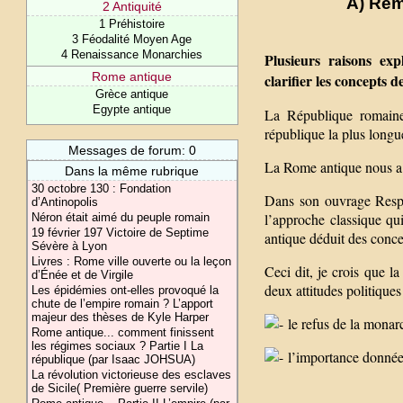
A) Rem
2 Antiquité
1 Préhistoire
3 Féodalité Moyen Age
4 Renaissance Monarchies
Plusieurs raisons ex
Rome antique
clarifier les concepts 
Grèce antique
Egypte antique
La République romaine 
république la plus longue
Messages de forum: 0
La Rome antique nous a 
Dans la même rubrique
30 octobre 130 : Fondation
Dans son ouvrage Respu
d’Antinopolis
l’approche classique qu
Néron était aimé du peuple romain
19 février 197 Victoire de Septime
antique déduit des conce
Sévère à Lyon
Livres : Rome ville ouverte ou la leçon
Ceci dit, je crois que l
d’Énée et de Virgile
deux attitudes politiqu
Les épidémies ont-elles provoqué la
chute de l’empire romain ? L’apport
majeur des thèses de Kyle Harper
le refus de la monar
Rome antique... comment finissent
les régimes sociaux ? Partie I La
l’importance donnée a
république (par Isaac JOHSUA)
La révolution victorieuse des esclaves
de Sicile( Première guerre servile)