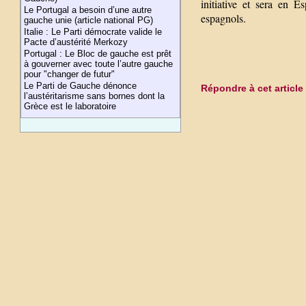
initiative et sera en 
Le Portugal a besoin d’une autre
espagnols.
gauche unie (article national PG)
Italie : Le Parti démocrate valide le
Pacte d’austérité Merkozy
Portugal : Le Bloc de gauche est prêt
à gouverner avec toute l’autre gauche
pour "changer de futur"
Le Parti de Gauche dénonce
Répondre à cet article
l’austéritarisme sans bornes dont la
Grèce est le laboratoire