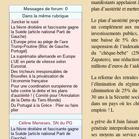
manifestants appelaient 
plan d’austérité et mettre
Messages de forum: 0
Dans la même rubrique
Le plan d’austérité prop
Juncker le rusé
un complément aux mes
La fièvre droitière et fascisante gagne
la Suède (article national Parti de
investissements public
Gauche)
une baisse de 5% des s
L’Europe prise au piège de l’axe
suspension de l’indexatio
Trump-Poutine (Bloc de Gauche,
Portugal)
du "chèque-bébé" (25
La suprématie allemande en Europe
Zapatero), une réduction
L’UE en perte de vitesse selon
millions d’euros de l’ai
Eurostat.
Des tricheurs irresponsables de
Bruxelles à la privatisation de
La réforme des retraites
l’économie française
l’élimination du régime
Pour une coordination européenne de
(diminution de 25% du te
lutte contre la dette et les plans
d’austérité ! ( Comité pour l’Annulation
30 ans à la Sécurité soc
de la Dette du Tiers-Monde)
dans un pays où les chi
Du Portugal à la Grèce : Plier ou faire
emplois ! L
plier
a grève du 8 Juin faisait
Céline Meneses, SN du PG
générale interprofession
La fièvre droitière et fascisante gagne
ses moyens au service d
la Suède (article national Parti de
Gauche)