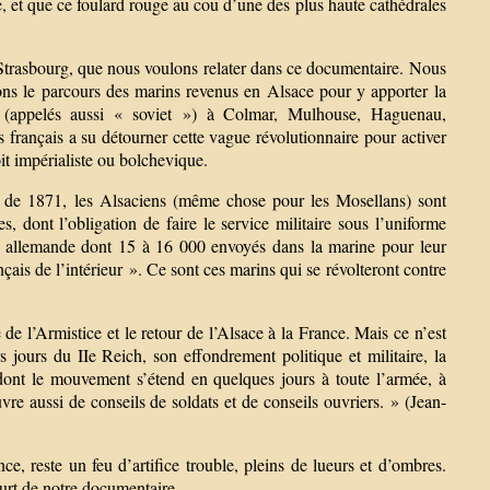
te, et que ce foulard rouge au cou d’une des plus haute cathédrales
 Strasbourg, que nous voulons relater dans ce documentaire. Nous
rons le parcours des marins revenus en Alsace pour y apporter la
ers (appelés aussi « soviet ») à Colmar, Mulhouse, Haguenau,
français a su détourner cette vague révolutionnaire pour activer
oit impérialiste ou bolchevique.
te de 1871, les Alsaciens (même chose pour les Mosellans) sont
 dont l’obligation de faire le service militaire sous l’uniforme
e allemande dont 15 à 16 000 envoyés dans la marine pour leur
nçais de l’intérieur ». Ce sont ces marins qui se révolteront contre
 de l’Armistice et le retour de l’Alsace à la France. Mais ce n’est
jours du IIe Reich, son effondrement politique et militaire, la
dont le mouvement s’étend en quelques jours à toute l’armée, à
vre aussi de conseils de soldats et de conseils ouvriers. » (Jean-
e, reste un feu d’artifice trouble, pleins de lueurs et d’ombres.
urt de notre documentaire.