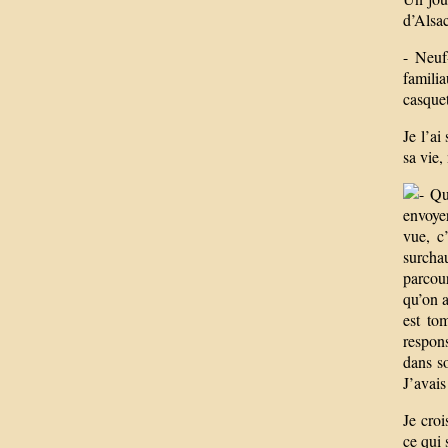
d’Alsa
- Neuf
familia
casquet
Je l’ai
sa vie,
Qua
envoyer
vue, c
surcha
parcour
qu’on a
est to
respons
dans so
J’avais
Je croi
ce qui 