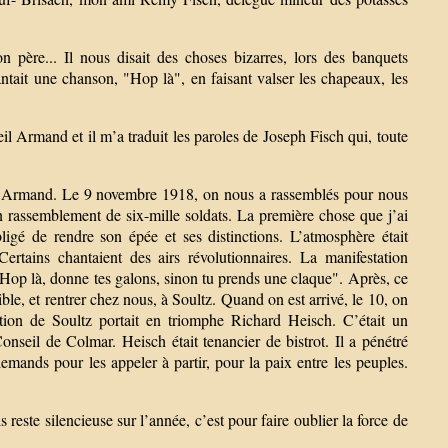
père... Il nous disait des choses bizarres, lors des banquets
hantait une chanson, "Hop là", en faisant valser les chapeaux, les
ieil Armand et il m’a traduit les paroles de Joseph Fisch qui, toute
ieil Armand. Le 9 novembre 1918, on nous a rassemblés pour nous
un rassemblement de six-mille soldats. La première chose que j’ai
ligé de rendre son épée et ses distinctions. L’atmosphère était
ertains chantaient des airs révolutionnaires. La manifestation
 : "Hop là, donne tes galons, sinon tu prends une claque". Après, ce
ible, et rentrer chez nous, à Soultz. Quand on est arrivé, le 10, on
tion de Soultz portait en triomphe Richard Heisch. C’était un
Conseil de Colmar. Heisch était tenancier de bistrot. Il a pénétré
llemands pour les appeler à partir, pour la paix entre les peuples.
 reste silencieuse sur l’année, c’est pour faire oublier la force de