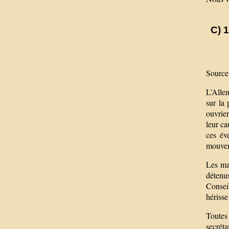
C) 
Source
L’Alle
sur la 
ouvrier
leur ca
ces év
mouvem
Les ma
détenus
Conseil
hérisse
Toutes 
secrét