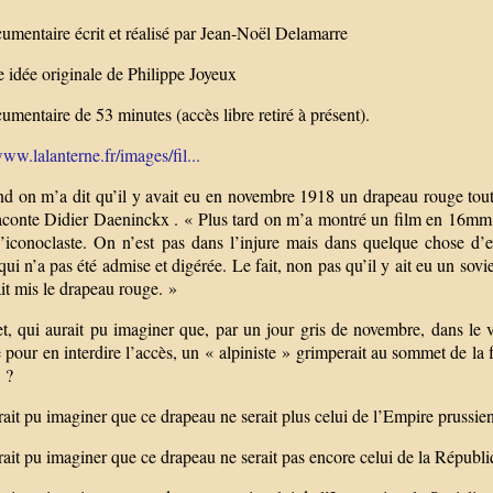
umentaire écrit et réalisé par Jean-Noël Delamarre
 idée originale de Philippe Joyeux
mentaire de 53 minutes (accès libre retiré à présent).
www.lalanterne.fr/images/fil...
 on m’a dit qu’il y avait eu en novembre 1918 un drapeau rouge tout en
aconte Didier Daeninckx . « Plus tard on m’a montré un film en 16mm no
d’iconoclaste. On n’est pas dans l’injure mais dans quelque chose d’e
ui n’a pas été admise et digérée. Le fait, non pas qu’il y ait eu un sovi
it mis le drapeau rouge. »
et, qui aurait pu imaginer que, par un jour gris de novembre, dans le 
our en interdire l’accès, un « alpiniste » grimperait au sommet de la 
 ?
ait pu imaginer que ce drapeau ne serait plus celui de l’Empire prussie
ait pu imaginer que ce drapeau ne serait pas encore celui de la Républi