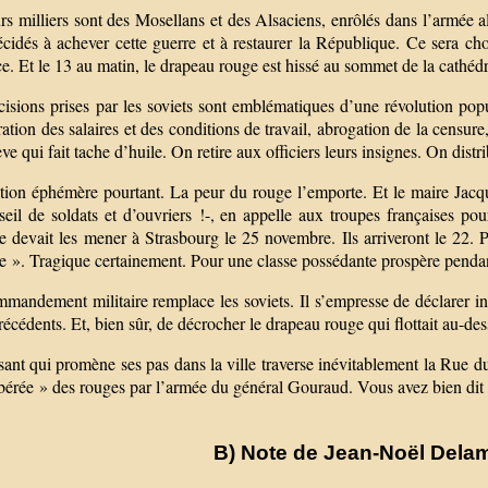
rs milliers sont des Mosellans et des Alsaciens, enrôlés dans l’armée al
écidés à achever cette guerre et à restaurer la République. Ce sera ch
e. Et le 13 au matin, le drapeau rouge est hissé au sommet de la cathéd
isions prises par les soviets sont emblématiques d’une révolution popula
ation des salaires et des conditions de travail, abrogation de la censur
ve qui fait tache d’huile. On retire aux officiers leurs insignes. On distr
tion éphémère pourtant. La peur du rouge l’emporte. Et le maire Jacque
eil de soldats et d’ouvriers !-, en appelle aux troupes françaises pou
e devait les mener à Strasbourg le 25 novembre. Ils arriveront le 22.
e ». Tragique certainement. Pour une classe possédante prospère pendan
mandement militaire remplace les soviets. Il s’empresse de déclarer in
récédents. Et, bien sûr, de décrocher le drapeau rouge qui flottait au-des
sant qui promène ses pas dans la ville traverse inévitablement la Rue 
ibérée » des rouges par l’armée du général Gouraud. Vous avez bien dit 
B) Note de Jean-Noël Delam