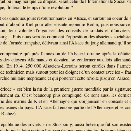
ait pu imaginer que ce drapeau serait celui de l’Internationale Socialis
e, flotterait le temps d’une révolution ?
 ces quelques jours révolutionnaires en Alsace, et surtout au coeur de
out d’abord à Kiel pour aller ensuite rejoindre Berlin, puis nous suiv
tion, leur volonté d’organiser des conseils de soldats et d’ouvri
urg… Puis nous verrons comment l’opposition des alsaciens socialistes 
ée de l’armée française, délivrant ainsi l’Alsace du joug allemand qu’il s
t comprendre qu’après l’annexion de l’Alsace-Lorraine après la défai
s des citoyens Allemands et devaient se conformer aux lois allemandes,
nd. En 1914, 250 000 Alsaciens-Lorrains seront enrôlés dans l’armé
 de technicien mais surtout pour les éloigner d’un contact avec les « fra
archie militaire méprisante et qui porteront cette révolte jusqu’en Alsace.
ériode « est bien la fin de la première guerre mondiale par la signature
ulement ça. C’est beaucoup plus compliqué. Ce sont aussi les derniers 
rie des marins de Kiel en Allemagne qui s’organisent en conseils et 
les usines du pays. L’Alsace fait encore partie de l’Allemagne et se cou
 Richez)
publique des soviets » de Strasbourg, aussi brève que fût son existenc
udrions la faire revivre l’espace de quelques minutes, le temps bien co