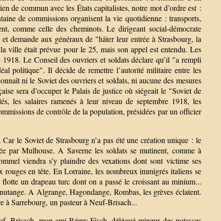
ien de commun avec les États capitalistes, notre mot d’ordre est :
aine de commissions organisent la vie quotidienne : transports,
latent, comme celle des cheminots. Le dirigeant social-démocrate
s et demande aux généraux de "hâter leur entrée à Strasbourg, la
a ville était prévue pour le 25, mais son appel est entendu. Les
1918. Le Conseil des ouvriers et soldats déclare qu’il "a rempli
l politique". Il décide de remettre l’autorité militaire entre les
naît ni le Soviet des ouvriers et soldats, ni aucune des mesures
ise sera d’occuper le Palais de justice où siégeait le "Soviet de
lés, les salaires ramenés à leur niveau de septembre 1918, les
 commissions de contrôle de la population, présidées par un officier
 Car le Soviet de Strasbourg n’a pas été une création unique : le
rée par Mulhouse. A Saverne les soldats se mutinent, comme à
Rommel viendra s’y plaindre des vexations dont sont victime ses
aux rouges en tête. En Lorraine, les nombreux immigrés italiens se
 flotte un drapeau turc dont on a passé le croissant au minium...
Knutange. A Algrange, Hagondange, Rombas, les grèves éclatent.
ire à Sarrebourg, un pasteur à Neuf-Brisach...
Neuf- Brisach, mon ami Rémy Fisch, délégué mineur des potasses