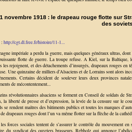
11 novembre 1918 : le drapeau rouge flotte sur St
des soviets
 :
http://cgt.dl.free.fr/histoire/11-1...
magne impériale a perdu la guerre, mais quelques généraux ultras, dont
puissante flotte de guerre. La troupe refuse. A Kiel, sur la Baltique, 
s les rejoignent, et des détachements d’insurgés, drapeaux rouges en têt
use. Une quinzaine de milliers d’Alsaciens et de Lorrains sont alors in
énements. Certains décident de soulever leurs deux provinces natales
ents de mécontentement...
rins révolutionnaires alsaciens se forment en Conseil de soldats de St
, la liberté de presse et d’expression, la levée de la censure sur le cou
s se rendent maîtres des bâtiments publics et toutes les marques d’aut
 de drapeaux rouges dont l’un va même flotter sur la flèche de la cathéd
les forces sociales tentent de s’assurer le contrôle du mouvement en s
aire du syndicat des ouvriers brasseurs, Rebholz qui annonce l’abdi