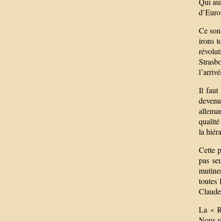
Qui aur
d’Europ
Ce sont
irons t
révolu
Strasbo
l’arriv
Il fau
devenu
allema
qualité
la hiér
Cette p
pas se
mutine
toutes 
Claude
La « Ré
Nous vo