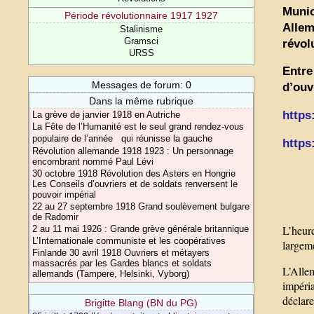
Munic
Période révolutionnaire 1917 1927
Allem
Stalinisme
Gramsci
révol
URSS
Entre
Messages de forum: 0
d’ouv
Dans la même rubrique
https
La grève de janvier 1918 en Autriche
La Fête de l’Humanité est le seul grand rendez-vous
populaire de l’année qui réunisse la gauche
https
Révolution allemande 1918 1923 : Un personnage
encombrant nommé Paul Lévi
30 octobre 1918 Révolution des Asters en Hongrie
Les Conseils d’ouvriers et de soldats renversent le
pouvoir impérial
22 au 27 septembre 1918 Grand soulèvement bulgare
de Radomir
L’heur
2 au 11 mai 1926 : Grande grève générale britannique
L’Internationale communiste et les coopératives
largeme
Finlande 30 avril 1918 Ouvriers et métayers
massacrés par les Gardes blancs et soldats
L’Alle
allemands (Tampere, Helsinki, Vyborg)
impéria
déclare
Brigitte Blang (BN du PG)