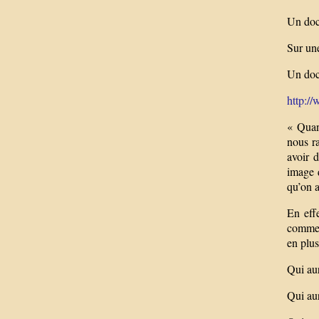
Un doc
Sur une
Un docu
http://
« Quand
nous r
avoir 
image q
qu’on a
En eff
comme p
en plus
Qui aur
Qui aur