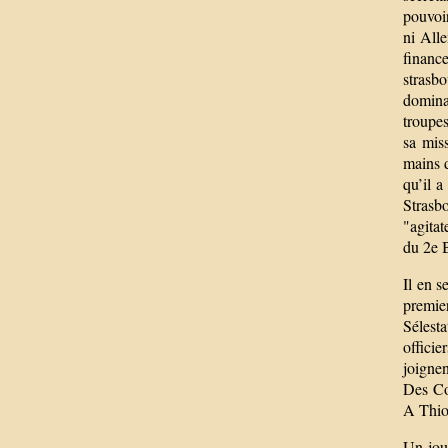
pouvoir
ni All
financ
strasb
domina
troupes
sa miss
mains d
qu’il a
Strasb
"agitat
du 2e 
Il en s
premie
Sélest
officie
joignen
Des Co
A Thion
Un jou