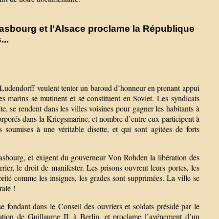
rasbourg et l’Alsace proclame la République
...
 Ludendorff veulent tenter un baroud d’honneur en prenant appui
les marins se mutinent et se constituent en Soviet. Les syndicats
e, se rendent dans les villes voisines pour gagner les habitants à
corporés dans la Kriegsmarine, et nombre d’entre eux participent à
 soumises à une véritable disette, et qui sont agitées de forts
rasbourg, et exigent du gouverneur Von Rohden la libération des
rrier, le droit de manifester. Les prisons ouvrent leurs portes, les
orité comme les insignes, les grades sont supprimées. La ville se
rale !
e fondant dans le Conseil des ouvriers et soldats présidé par le
cation de Guillaume II, à Berlin, et proclame l’avénement d’un