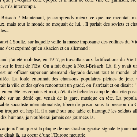
ce, m’a interrompu.
-Brisach ! Maintenant, je comprends mieux ce que me racontait mon 
ux, mais tout le monde se moquait de lui... Il parlait des soviets et c
tes...
 suivi à Soultz, sur laquelle veille la masse imposante des collines du V
 ne s’est exprimé qu’en alsacien et en allemand :
nd j’ai été mobilisé, en 1917, je travaillais aux fortifications du V
 sur le front de l’Est. On a fait étape à Neuf-Brisach. Là, il y avait 
’est un officier supérieur allemand dégradé devant tout le monde, ob
uffée. La foule entonnait des chansons populaires pleines de joie. C
ait la ville et dès qu’on rencontrait un gradé, on l’arrêtait et on disait
 eu en tête les copains et moi, c’était de ficher le camp le plus vite poss
mbé sur un défilé qui venait de la gare, musique en tête. La popula
able socialiste internationaliste, libéré de prison sous la pression du 
n troquet et, hop là, il a sauté sur une table et harangué les soldats a
 dix-huit ans, je n’oublierai jamais ces journées-là.
s aujourd’hui que si la plaque de rue strasbourgeoise signale le jour mais
se disait là, au coeur d’une l’Europe meurtrie.