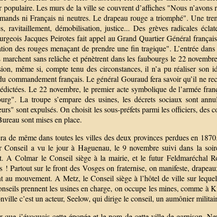
 populaire. Les murs de la ville se couvrent d’affiches "Nous n’avons r
emands ni Français ni neutres. Le drapeau rouge a triomphé". Une trent
es, ravitaillement, démobilisation, justice... Des grèves radicales éc
ourgeois Jacques Peirotes fait appel au Grand Quartier Général françai
tion des rouges menaçant de prendre une fin tragique". L’entrée dans l
 marchent sans relâche et pénètrent dans les faubourgs le 22 novembre 
ion, même si, compte tenu des circonstances, il n’a pu réaliser son idéa
u commandement français. Le général Gouraud fera savoir qu’il ne recon
 édictées. Le 22 novembre, le premier acte symbolique de l’armée frança
ourg". La troupe s’empare des usines, les décrets sociaux sont annu
eurs" sont expulsés. On choisit les sous-préfets parmi les officiers, des
Bureau sont mises en place.
era de même dans toutes les villes des deux provinces perdues en 1870.
r Conseil a vu le jour à Haguenau, le 9 novembre suivi dans la soi
at. A Colmar le Conseil siège à la mairie, et le futur Feldmaréchal 
rs ! Partout sur le front des Vosges on fraternise, on manifeste, drape
t au mouvement. A Metz, le Conseil siège à l’hôtel de ville sur lequel
nseils prennent les usines en charge, on occupe les mines, comme à 
ville c’est un acteur, Seelow, qui dirige le conseil, un aumônier milita
r que j’évoquais cette épopée et le nom de cette ville de garnison, 