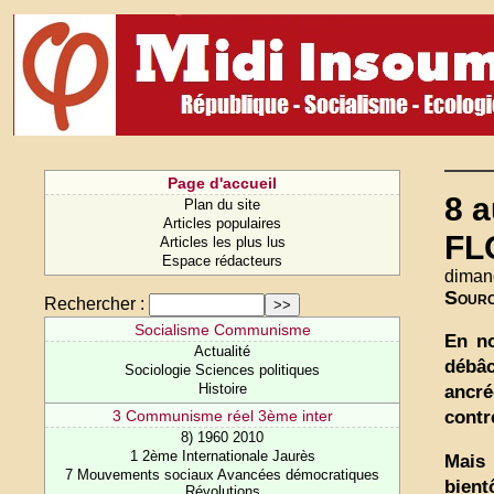
Page d'accueil
8 
Plan du site
Articles populaires
FL
Articles les plus lus
Espace rédacteurs
diman
Sour
Rechercher :
Socialisme Communisme
En no
Actualité
débâc
Sociologie Sciences politiques
Histoire
ancré
contr
3 Communisme réel 3ème inter
8) 1960 2010
1 2ème Internationale Jaurès
Mais 
7 Mouvements sociaux Avancées démocratiques
bient
Révolutions