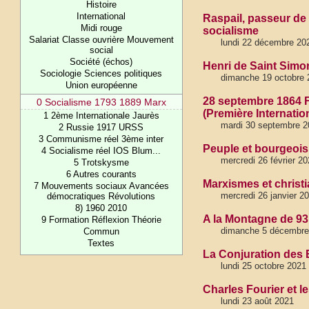
Histoire
International
Raspail, passeur de 
Midi rouge
socialisme
Salariat Classe ouvrière Mouvement
lundi 22 décembre 20
social
Société (échos)
Henri de Saint Simon
Sociologie Sciences politiques
dimanche 19 octobre 
Union européenne
28 septembre 1864 Fo
0 Socialisme 1793 1889 Marx
(Première Internatio
1 2ème Internationale Jaurès
mardi 30 septembre 2
2 Russie 1917 URSS
3 Communisme réel 3ème inter
Peuple et bourgeois
4 Socialisme réel IOS Blum...
mercredi 26 février 20
5 Trotskysme
6 Autres courants
Marxismes et christ
7 Mouvements sociaux Avancées
mercredi 26 janvier 2
démocratiques Révolutions
8) 1960 2010
A la Montagne de 93 !
9 Formation Réflexion Théorie
dimanche 5 décembre
Commun
Textes
La Conjuration des E
lundi 25 octobre 2021
Charles Fourier et l
lundi 23 août 2021