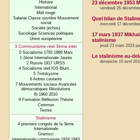
Histoire
23 décembre 1953 Mo
International
vendredi 26 décembre
Midi rouge
Salariat Classe ouvrière Mouvement
Quel bilan de Stali
social
mercredi 17 décembre
Société (échos)
Sociologie Sciences politiques
17 mars 1937 Mikhail
Union européenne
stalinisme
jeudi 23 mars 2023 p
3 Communisme réel 3ème inter
0 Socialisme 1793 1889 Marx
Le stalinisme au-de
1 2ème Internationale Jaurès
dimanche 10 avril 201
2 Russie 1917 URSS
4 Socialisme réel IOS Blum...
5 Trotskysme
6 Autres courants
7 Mouvements sociaux Avancées
démocratiques Révolutions
8) 1960 2010
9 Formation Réflexion Théorie
Commun
Textes
Stalinisme
4 premiers congrès de la 3ème
Internationale
Gramsci
Internationale communiste 1924 1943