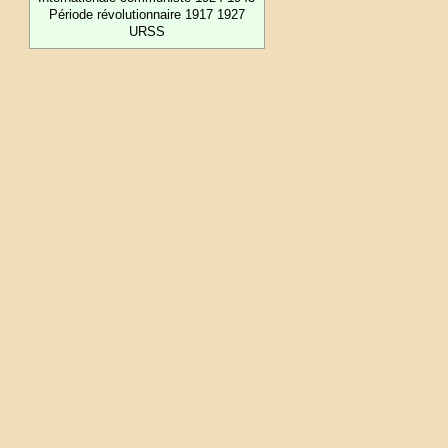
Période révolutionnaire 1917 1927
URSS