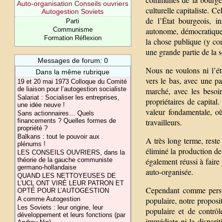
Auto-organisation Conseils ouvriers
culturelle capitaliste. Ce
Autogestion Soviets
de l’État bourgeois, in
Parti
Communisme
autonome, démocratique e
Formation Réflexion
la chose publique (y com
une grande partie de la s
Messages de forum: 0
Nous ne voulons ni l’ét
Dans la même rubrique
vers le bas, avec une pa
19 et 20 mai 1973 Colloque du Comité
de liaison pour l’autogestion socialiste
marché, avec les besoin
Salariat : Socialiser les entreprises,
propriétaires de capita
une idée neuve !
valeur fondamentale, où
Sans actionnaires… Quels
financements ? Quelles formes de
travailleurs.
propriété ?
Balkans : tout le pouvoir aux
A très long terme, reste
plénums !
éliminé la production de
LES CONSEILS OUVRIERS, dans la
théorie de la gauche communiste
également réussi à faire
germano-hollandaise
auto-organisée.
QUAND LES NETTOYEUSES DE
L’UCL ONT VIRÉ LEUR PATRON ET
Cependant comme persp
OPTÉ POUR L’AUTOGESTION
A comme Autogestion
populaire, notre proposit
Les Soviets : leur origine, leur
populaire et de contrô
développement et leurs fonctions (par
immédiate ni la disparit