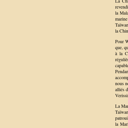
La Chi
revendi
la Mala
marine 
Taïwan,
la Chin
Pour W
que, qu
à la C
réguli
capabl
Pendan
accompa
nous no
alliés
Veriss
La Mari
Taïwan
patroui
la Mari