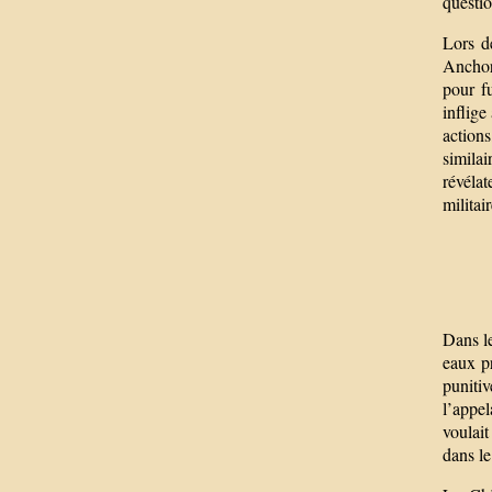
questio
Lors d
Anchor
pour f
inflige
action
simila
révéla
militai
Dans le
eaux pr
puniti
l’appel
voulait
dans le