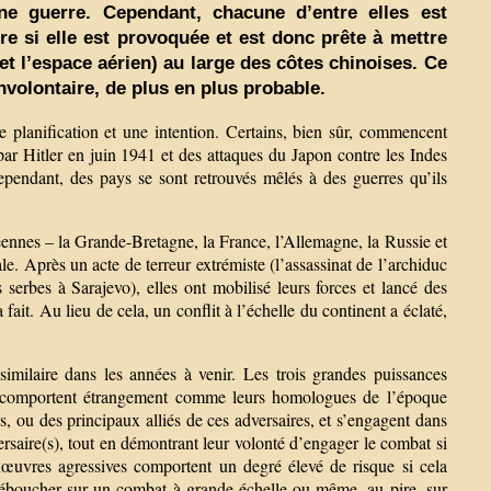
une guerre. Cependant, chacune d’entre elles est
e si elle est provoquée et est donc prête à mettre
et l’espace aérien) au large des côtes chinoises. Ce
volontaire, de plus en plus probable.
 planification et une intention. Certains, bien sûr, commencent
par Hitler en juin 1941 et des attaques du Japon contre les Indes
ependant, des pays se sont retrouvés mêlés à des guerres qu’ils
péennes – la Grande-Bretagne, la France, l’Allemagne, la Russie et
. Après un acte de terreur extrémiste (l’assassinat de l’archiduc
serbes à Sarajevo), elles ont mobilisé leurs forces et lancé des
fait. Au lieu de cela, un conflit à l’échelle du continent a éclaté,
imilaire dans les années à venir. Les trois grandes puissances
 se comportent étrangement comme leurs homologues de l’époque
es, ou des principaux alliés de ces adversaires, et s’engagent dans
ersaire(s), tout en démontrant leur volonté d’engager le combat si
œuvres agressives comportent un degré élevé de risque si cela
 déboucher sur un combat à grande échelle ou même, au pire, sur