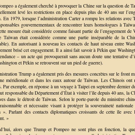
ompeo a également cherché à provoquer la Chine sur la question de Taïw
ciellement levé les restrictions en place depuis plus de 40 ans sur l
 En 1979, lorsque l’administration Carter a rompu les relations avec Tai
sponsables gouvernementaux de rencontrer leurs homologues à Taïwan,
Cette mesure était considérée comme faisant partie de l’engagement de
le Taïwan était considérée comme une partie inséparable de la Chi
able). En autorisant à nouveau les contacts de haut niveau entre Was
vement brisé cet engagement. Il a ainsi fait savoir à Pékin que Washing
endance – un acte qui provoquerait sans aucun doute une tentative d’in
hington et Pékin se retrouvent sur un pied de guerre).
nistration Trump a également pris des mesures concrètes sur le front m
ne méridionale et dans les eaux autour de Taïwan. Les Chinois ont ré
. Par exemple, en réponse à un voyage à Taipei en septembre dernier du
ut responsable du Département d’État à visiter l’île depuis 40 ans, la 
ives dans le détroit de Taïwan. Selon le porte-parole du ministère c
raisonnable et nécessaire visant à protéger la souveraineté nationale et
 ». Parlant des contacts diplomatiques croissants de cette île avec 
nt. »
d’hui, alors que Trump et Pompeo ne sont plus en fonction, la que