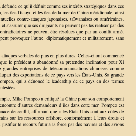
 défende ce qu’il définit comme ses intérêts stratégiques dans ces
, les îles Diaoyu et les îles de la mer de Chine méridionale, ainsi
entuelles contre-attaques japonaises, taïwanaises ou américaines.
 et s’assurer que ses dirigeants ne peuvent pas les réaliser par des
ontradictoires ne peuvent être résolues que par un conflit armé.
 peut provoquer l’autre, diplomatiquement et militairement, sans
es attaques verbales de plus en plus dures. Celles-ci ont commencé
rsque le président a abandonné sa prétendue inclination pour Xi
e grandes entreprises de télécommunications chinoises comme
plupart des exportations de ce pays vers les États-Unis. Sa grande
 Pompeo, qui a dénoncé le leadership de ce pays en des termes
ntestées.
exemple, Mike Pompeo a critiqué la Chine pour son comportement
l’encontre d’autres demandeurs d’îles dans cette mer. Pompeo est
menace de conflit, affirmant que « les Etats-Unis sont aux côtés de
rains sur les ressources offshore, conformément à leurs droits et
justifier le recours futur à la force par des navires et des avions