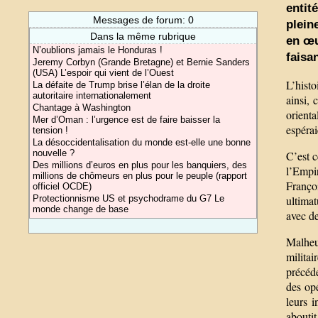
entit
Messages de forum: 0
plein
Dans la même rubrique
en œu
N’oublions jamais le Honduras !
faisa
Jeremy Corbyn (Grande Bretagne) et Bernie Sanders
(USA) L’espoir qui vient de l’Ouest
L’hist
La défaite de Trump brise l’élan de la droite
autoritaire internationalement
ainsi, 
Chantage à Washington
orient
Mer d’Oman : l’urgence est de faire baisser la
espérai
tension !
La désoccidentalisation du monde est-elle une bonne
nouvelle ?
C’est c
Des millions d’euros en plus pour les banquiers, des
l’Empir
millions de chômeurs en plus pour le peuple (rapport
Franço
officiel OCDE)
ultimat
Protectionnisme US et psychodrame du G7 Le
monde change de base
avec d
Malheu
milita
précéde
des opé
leurs 
abouti