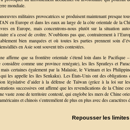
erre mondiale.
œuvres militaires provocatrices se produisent maintenant presque tous l
AN en Europe et dans les eaux au large de la côte orientale de la Chin
res en Europe, mais concentrons-nous plutôt sur la situation auto
taire n’a cessé de croître. N’oublions pas que, contrairement à l’Euro
ablement bien marquées et où toutes les parties prennent soin d’éviter
iens/alliés en Asie sont souvent très contestées.
ne affirme que sa frontière orientale s’étend loin dans le Pacifique
le considère comme une province renégate), les îles Spratleys et Para
mais certaines également par la Malaisie, le Vietnam et les Philippine
qui les appelle les îles Senkaku). Les États-Unis ont des obligations 
tion législative d’aider à la défense de Taïwan (grâce à la loi sur 
trations successives ont affirmé que les revendications de la Chine conc
e vaste zone de territoire contesté, qui englobe les mers de Chine orien
américains et chinois s’entremêlent de plus en plus avec des caractères de
Repousser les limites 