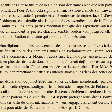
igeants des États-Unis et de la Chine sont déterminés à ce que leur pays
ontestées. Pour Pékin, cela signifie affirmer sa souveraineté sur Taïwan
ontrer sa capacité à prendre et à défendre ces territoires face à d’év
shington, cela signifie nier la légitimité des revendications de la Chine
militaires. Les deux parties reconnaissent que des aspirations aussi c
ois, en attendant la guerre, chacune semble vouloir voir jusqu’où elle
her une réaction en chaîne qui aboutirait à un désastre.
plan diplomatique, les représentants des deux parties se sont livrés à d
tensifier au cours des dernières années de l’administration Trump, lo
g et a commencé à bloquer l’accès aux technologies américaines d
 en plus des droits de douane punitifs qu’il avait déjà imposés sur la 
ive finale contre la Chine sera menée par le secrétaire d’État Mike
ts, tout en remettant en cause ses intérêts stratégiques dans des zones co
ne déclaration de juillet 2020 sur la mer de Chine méridionale, par 
if dans cette région, soulignant les « brimades » répétées de Pékin à 
is allé au-delà de la simple insulte. Il a considérablement renforcé la 
lliés et partenaires d’Asie du Sud-Est pour protéger leurs droits souve
ions en vertu du droit international » – un langage clairement destiné à 
iens pour aider des États amis « intimidés » par la Chine.