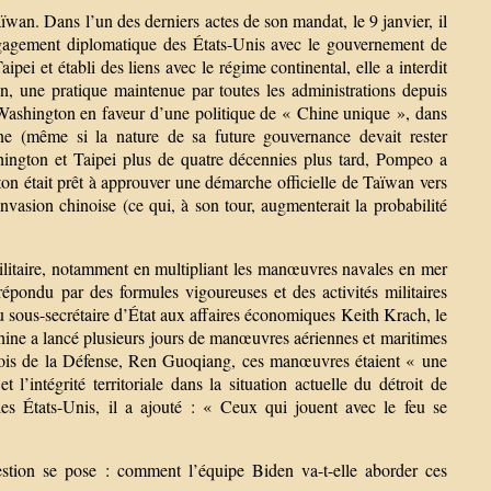
an. Dans l’un des derniers actes de son mandat, le 9 janvier, il
’engagement diplomatique des États-Unis avec le gouvernement de
pei et établi des liens avec le régime continental, elle a interdit
 une pratique maintenue par toutes les administrations depuis
 Washington en faveur d’une politique de « Chine unique », dans
ne (même si la nature de sa future gouvernance devait rester
hington et Taipei plus de quatre décennies plus tard, Pompeo a
ton était prêt à approuver une démarche officielle de Taïwan vers
vasion chinoise (ce qui, à son tour, augmenterait la probabilité
ilitaire, notamment en multipliant les manœuvres navales en mer
pondu par des formules vigoureuses et des activités militaires
 sous-secrétaire d’État aux affaires économiques Keith Krach, le
Chine a lancé plusieurs jours de manœuvres aériennes et maritimes
hinois de la Défense, Ren Guoqiang, ces manœuvres étaient « une
 l’intégrité territoriale dans la situation actuelle du détroit de
les États-Unis, il a ajouté : « Ceux qui jouent avec le feu se
stion se pose : comment l’équipe Biden va-t-elle aborder ces