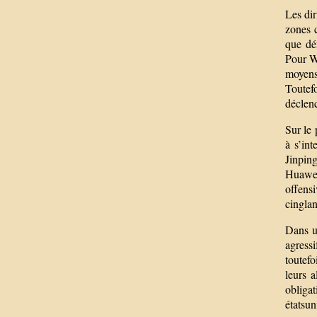
Les dir
zones c
que dém
Pour Wa
moyens 
Toutef
déclenc
Sur le 
à s’in
Jinpin
Huawei,
offens
cinglan
Dans u
agress
toutefo
leurs a
obligat
étatsun