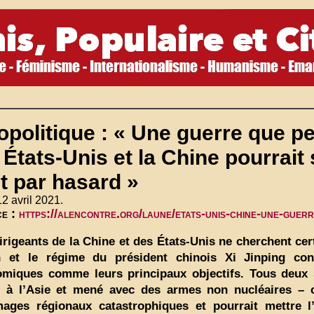
politique : « Une guerre que p
 États-Unis et la Chine pourrai
t par hasard »
12 avril 2021.
ce :
https://alencontre.org/laune/etats-unis-chine-une-guerr
irigeants de la Chine et des États-Unis ne cherchent cer
n et le régime du président chinois Xi Jinping con
miques comme leurs principaux objectifs. Tous deux 
é à l’Asie et mené avec des armes non nucléaires – c
ages régionaux catastrophiques et pourrait mettre 