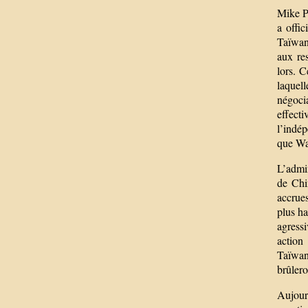
Mike P
a offi
Taïwan.
aux re
lors. 
laquel
négoci
effecti
l’indép
que Was
L’admi
de Chi
accrues
plus ha
agress
action 
Taïwan
brûlero
Aujour