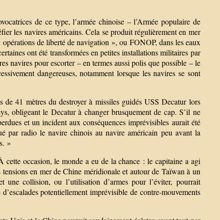
vocatrices de ce type, l’armée chinoise – l’Armée populaire de
fier les navires américains. Cela se produit régulièrement en mer
« opérations de liberté de navigation », ou FONOP, dans les eaux
ertaines ont été transformées en petites installations militaires par
es navires pour escorter – en termes aussi polis que possible – le
xcessivement dangereuses, notamment lorsque les navires se sont
s de 41 mètres du destroyer à missiles guidés USS Decatur lors
ys, obligeant le Decatur à changer brusquement de cap. S’il ne
e perdues et un incident aux conséquences imprévisibles aurait été
é par radio le navire chinois au navire américain peu avant la
s. »
À cette occasion, le monde a eu de la chance : le capitaine a agi
des tensions en mer de Chine méridionale et autour de Taïwan à un
une collision, ou l’utilisation d’armes pour l’éviter, pourrait
le d’escalades potentiellement imprévisible de contre-mouvements