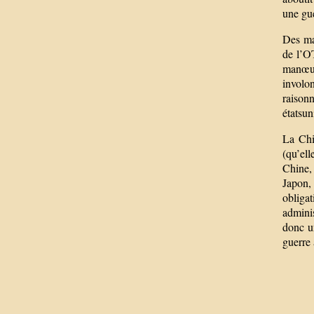
une gu
Des man
de l’OT
manœuv
involon
raisonn
étatsun
La Chi
(qu’el
Chine, 
Japon, 
obliga
adminis
donc un
guerre 