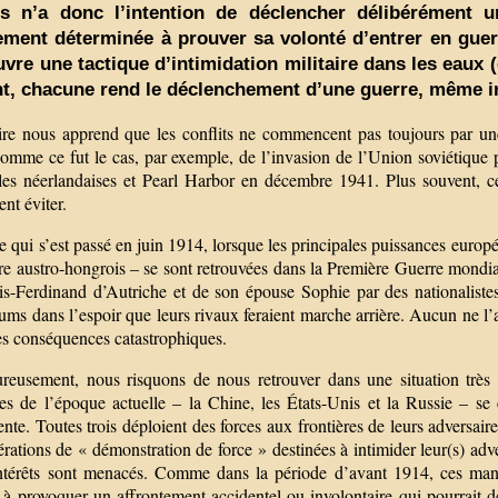
és n’a donc l’intention de déclencher délibérément 
ement déterminée à prouver sa volonté d’entrer en guerr
vre une tactique d’intimidation militaire dans les eaux (
nt, chacune rend le déclenchement d’une guerre, même in
oire nous apprend que les conflits ne commencent pas toujours par une
comme ce fut le cas, par exemple, de l’invasion de l’Union soviétique 
ales néerlandaises et Pearl Harbor en décembre 1941. Plus souvent, c
ent éviter.
e qui s’est passé en juin 1914, lorsque les principales puissances euro
e austro-hongrois – se sont retrouvées dans la Première Guerre mondiale
is-Ferdinand d’Autriche et de son épouse Sophie par des nationalistes 
ums dans l’espoir que leurs rivaux feraient marche arrière. Aucun ne l’a 
es conséquences catastrophiques.
reusement, nous risquons de nous retrouver dans une situation très s
ires de l’époque actuelle – la Chine, les États-Unis et la Russie –
nte. Toutes trois déploient des forces aux frontières de leurs adversair
rations de « démonstration de force » destinées à intimider leur(s) adv
intérêts sont menacés. Comme dans la période d’avant 1914, ces man
t à provoquer un affrontement accidentel ou involontaire qui pourrait