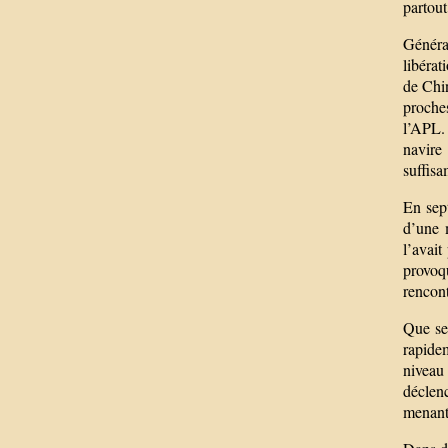
partout
Généra
libérat
de Chi
proches
l’APL. 
navire
suffisa
En sep
d’une 
l’avait
provoq
rencont
Que se 
rapidem
niveau
déclenc
menant 