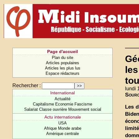
Page d'accueil
Géo
Plan du site
Articles populaires
les
Articles les plus lus
Espace rédacteurs
tou
Rechercher :
lundi 
International
Sour
Actualité
Capitalisme Economie Fascisme
Les d
Salariat Classe ouvrière Mouvement social
Bide
Actu internationale
écono
USA
limit
Afrique Monde arabe
Amérique centrale
domm