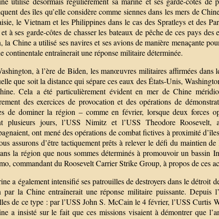
ne utilise désormais régulièrement sa marine et ses garde-côtes de p
quent des îles qu’elle considère comme siennes dans les mers de Chine 
isie, le Vietnam et les Philippines dans le cas des Spratleys et des Par
et à ses garde-côtes de chasser les bateaux de pêche de ces pays des e
 la Chine a utilisé ses navires et ses avions de manière menaçante pour
e continentale entraînerait une réponse militaire déterminée.
ashington, à l’ère de Biden, les manœuvres militaires affirmées dans l
elle que soit la distance qui sépare ces eaux des États-Unis, Washington
hine. Cela a été particulièrement évident en mer de Chine méridio
èrement des exercices de provocation et des opérations de démonstrat
es de dominer la région – comme en février, lorsque deux forces opé
t plusieurs jours, l’USS Nimitz et l’USS Theodore Roosevelt, ain
gnaient, ont mené des opérations de combat fictives à proximité d’îles
us assurons d’être tactiquement prêts à relever le défi du maintien de
 dans la région que nous sommes déterminés à promouvoir un bassin Ind
imo, commandant du Roosevelt Carrier Strike Group, à propos de ces act
ne a également intensifié ses patrouilles de destroyers dans le détroit 
 par la Chine entraînerait une réponse militaire puissante. Depuis l’
lles de ce type : par l’USS John S. McCain le 4 février, l’USS Curtis W
ne a insisté sur le fait que ces missions visaient à démontrer que l’a