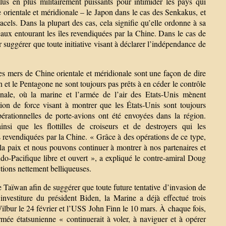
lus en plus militairement puissants pour intimider les pays qui
orientale et méridionale – le Japon dans le cas des Senkakus, et
acels. Dans la plupart des cas, cela signifie qu’elle ordonne à sa
aux entourant les îles revendiquées par la Chine. Dans le cas de
 suggérer que toute initiative visant à déclarer l’indépendance de
es mers de Chine orientale et méridionale sont une façon de dire
 et le Pentagone ne sont toujours pas prêts à en céder le contrôle
nale, où la marine et l’armée de l’air des Etats-Unis mènent
ion de force visant à montrer que les États-Unis sont toujours
rationnelles de porte-avions ont été envoyées dans la région.
si que les flottilles de croiseurs et de destroyers qui les
 revendiquées par la Chine. « Grâce à des opérations de ce type,
 la paix et nous pouvons continuer à montrer à nos partenaires et
o-Pacifique libre et ouvert », a expliqué le contre-amiral Doug
ions nettement belliqueuses.
de Taïwan afin de suggérer que toute future tentative d’invasion de
investiture du président Biden, la Marine a déjà effectué trois
ilbur le 24 février et l’USS John Finn le 10 mars. À chaque fois,
rmée étatsunienne « continuerait à voler, à naviguer et à opérer