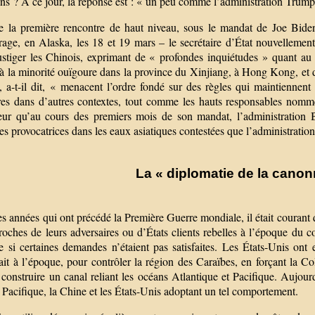
ns ? À ce jour, la réponse est : « un peu comme l’administration Trump
e la première rencontre de haut niveau, sous le mandat de Joe Biden
age, en Alaska, les 18 et 19 mars – le secrétaire d’État nouvellement 
ustiger les Chinois, exprimant de « profondes inquiétudes » quant au
 à la minorité ouïgoure dans la province du Xinjiang, à Hong Kong, et 
s, a-t-il dit, « menacent l’ordre fondé sur des règles qui maintiennen
ires dans d’autres contextes, tout comme les hauts responsables nomm
teur qu’au cours des premiers mois de son mandat, l’administration
res provocatrices dans les eaux asiatiques contestées que l’administrati
La « diplomatie de la canon
s années qui ont précédé la Première Guerre mondiale, il était courant 
oches de leurs adversaires ou d’États clients rebelles à l’époque du co
ve si certaines demandes n’étaient pas satisfaites. Les États-Unis o
ait à l’époque, pour contrôler la région des Caraïbes, en forçant la C
 construire un canal reliant les océans Atlantique et Pacifique. Aujou
 Pacifique, la Chine et les États-Unis adoptant un tel comportement.