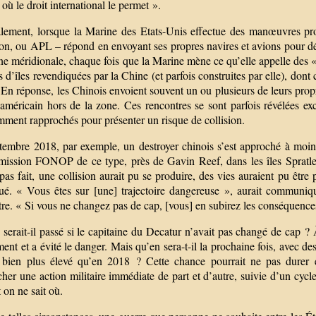
 où le droit international le permet ».
lement, lorsque la Marine des Etats-Unis effectue des manœuvres pro
ion, ou APL – répond en envoyant ses propres navires et avions pour dé
ne méridionale, chaque fois que la Marine mène ce qu’elle appelle des 
 d’îles revendiquées par la Chine (et parfois construites par elle), dont c
En réponse, les Chinois envoient souvent un ou plusieurs de leurs propr
 américain hors de la zone. Ces rencontres se sont parfois révélées e
mment rapprochés pour présenter un risque de collision.
tembre 2018, par exemple, un destroyer chinois s’est approché à moin
mission FONOP de ce type, près de Gavin Reef, dans les îles Spratle
 pas fait, une collision aurait pu se produire, des vies auraient pu êtr
ué. « Vous êtes sur [une] trajectoire dangereuse », aurait communiqu
re. « Si vous ne changez pas de cap, [vous] en subirez les conséquence
serait-il passé si le capitaine du Decatur n’avait pas changé de cap ? 
ent et a évité le danger. Mais qu’en sera-t-il la prochaine fois, avec 
 bien plus élevé qu’en 2018 ? Cette chance pourrait ne pas durer et 
her une action militaire immédiate de part et d’autre, suivie d’un cyc
on ne sait où.