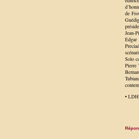
éditri
d’honn
de Fro
Guédig
préside
Jean-P
Edgar 
Precia
scénar
Solo co
Pierre
Bernar
Tubiana
conte
• LDH.
Répond