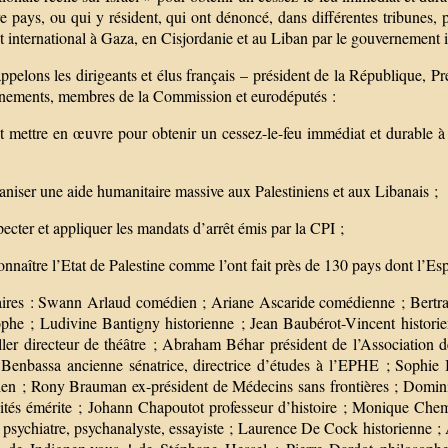
e pays, ou qui y résident, qui ont dénoncé, dans différentes tribunes,
t international à Gaza, en Cisjordanie et au Liban par le gouvernement i
pelons les dirigeants et élus français – président de la République, Pr
nements, membres de la Commission et eurodéputés :
ut mettre en œuvre pour obtenir un cessez-le-feu immédiat et durable à
aniser une aide humanitaire massive aux Palestiniens et aux Libanais ;
pecter et appliquer les mandats d’arrêt émis par la CPI ;
onnaître l’Etat de Palestine comme l’ont fait près de 130 pays dont l’Esp
aires : Swann Arlaud comédien ; Ariane Ascaride comédienne ; Bertran
ophe ; Ludivine Bantigny historienne ; Jean Baubérot-Vincent histor
ller directeur de théâtre ; Abraham Béhar président de l’Association d
 Benbassa ancienne sénatrice, directrice d’études à l’EPHE ; Sophie 
en ; Rony Brauman ex-président de Médecins sans frontières ; Dominiq
ités émérite ; Johann Chapoutot professeur d’histoire ; Monique Chemil
 psychiatre, psychanalyste, essayiste ; Laurence De Cock historienne ;