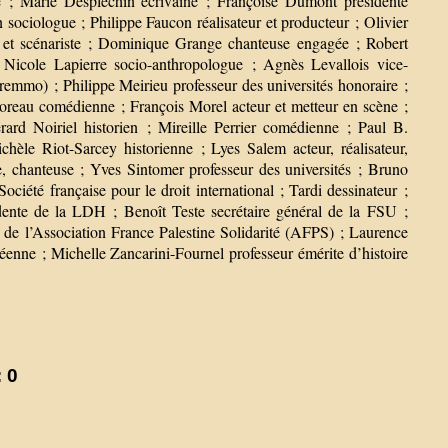
e ; Marie Desplechin écrivaine ; Françoise Dumont présidente
ociologue ; Philippe Faucon réalisateur et producteur ; Olivier
e et scénariste ; Dominique Grange chanteuse engagée ; Robert
 Nicole Lapierre socio-anthropologue ; Agnès Levallois vice-
Iremmo) ; Philippe Meirieu professeur des universités honoraire ;
reau comédienne ; François Morel acteur et metteur en scène ;
d Noiriel historien ; Mireille Perrier comédienne ; Paul B.
chèle Riot-Sarcey historienne ; Lyes Salem acteur, réalisateur,
 chanteuse ; Yves Sintomer professeur des universités ; Bruno
ciété française pour le droit international ; Tardi dessinateur ;
ente de la LDH ; Benoît Teste secrétaire général de la FSU ;
 de l’Association France Palestine Solidarité (AFPS) ; Laurence
éenne ; Michelle Zancarini-Fournel professeur émérite d’histoire
 0