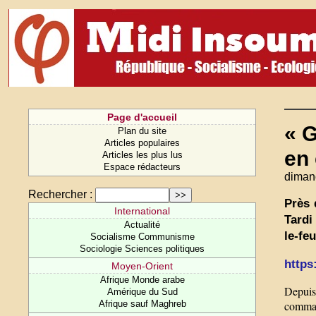
Page d'accueil
« G
Plan du site
Articles populaires
en
Articles les plus lus
Espace rédacteurs
dimanc
Rechercher :
Près 
International
Tardi
Actualité
le-fe
Socialisme Communisme
Sociologie Sciences politiques
https
Moyen-Orient
Afrique Monde arabe
Depuis 
Amérique du Sud
Afrique sauf Maghreb
comman