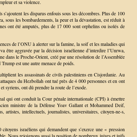
mpleur et sa violence.
ls s’ajoutent les disparus enfouis sous les décombres. Plus de 100
a, sous les bombardements, la peur et la dévastation, est réduit à
aines ont été amputés, plus de 17 000 sont orphelins ou isolés de
ences de l’ONU à alerter sur la famine, la soif et les maladies qui
a être aggravée par la décision israélienne d’interdire l’Unrwa,
tine dans le Proche-Orient, créé par une résolution de l’Assemblée
d Trump est une autre menace de poids.
ltiplient les assassinats de civils palestiniens en Cisjordanie. Au
attaques du Hezbollah ont tué près de 4 000 personnes et en ont
et syriens, ont dû prendre la route de l’exode.
onal qui ont conduit la Cour pénale internationale (CPI) à émettre
ncien ministre de la Défense Yoav Gallant et Mohammed Deif,
tistes, intellectuels, journalistes, universitaires, citoyen-ne-s,
 citoyens israéliens qui demandent que s’exerce une « pression
able. Nous rejoignons aussi la position de nombreux juives et juifs