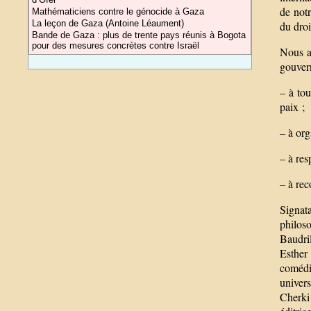
de notr
Mathématiciens contre le génocide à Gaza
La leçon de Gaza (Antoine Léaument)
du droi
Bande de Gaza : plus de trente pays réunis à Bogota
pour des mesures concrètes contre Israël
Nous ap
gouver
– à to
paix ;
– à org
– à res
– à rec
Signat
philos
Baudri
Esther
comédi
univers
Cherki