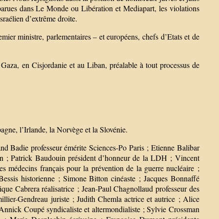
 parues dans Le Monde ou Libération et Mediapart, les violations
sraélien d’extrême droite.
emier ministre, parlementaires – et européens, chefs d’Etats et de
 Gaza, en Cisjordanie et au Liban, préalable à tout processus de
agne, l’Irlande, la Norvège et la Slovénie.
d Badie professeur émérite Sciences-Po Paris ; Etienne Balibar
ien ; Patrick Baudouin président d’honneur de la LDH ; Vincent
es médecins français pour la prévention de la guerre nucléaire ;
Bessis historienne ; Simone Bitton cinéaste ; Jacques Bonnaffé
ue Cabrera réalisatrice ; Jean-Paul Chagnollaud professeur des
lier-Gendreau juriste ; Judith Chemla actrice et autrice ; Alice
 Annick Coupé syndicaliste et altermondialiste ; Sylvie Crossman