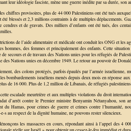
ant leur idéologie fasciste, mène une guerre inédite par sa durée, son a
es chiffres provisoires, plus de 44 000 Palestiniens ont été tués auxque
 été blessés et 2,3 millions contraints à de multiples déplacements. Gaz
de cendres et de gravats. Des milliers d’enfants ont été tués, des cent
amilles.
trictions de l’aide alimentaire et médicale ont conduit les ONG et les ag
es hommes, des femmes et principalement des enfants. Cette situation v
e de secours et de travaux des Nations unies pour les réfugiés de Pales
le des Nations unies en décembre 1949. Le retour au pouvoir de Donal
lement, des colons protégés, parfois épaulés par l’armée israélienne, mu
 les bombardements israéliens menés depuis deux mois en réponse aux 
plus de 16 000. Plus de 1,2 million de Libanais, de réfugiés palestiniens 
cette escalade meurtrière et aux multiples violations du droit internati
dat d’arrêt contre le Premier ministre Benyamin Nétanyahou, son a
nt du Hamas, pour crimes de guerre et crimes contre l’humanité, nous, ar
-e-s au respect de la dignité humaine, ne pouvons rester silencieux.
énonçons les massacres en cours, répondant ainsi à l’appel des 4 000
tionale réelle sur Israël » pour obtenir un cessez-le-feu immédiat et dur