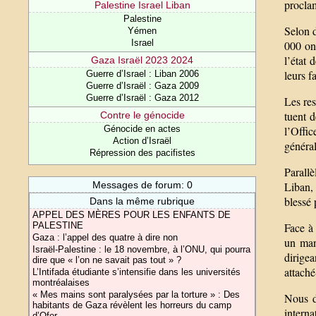
proclam
Palestine Israel Liban
Palestine
Selon d
Yémen
Israel
000 ont
l’état 
Gaza Israël 2023 2024
leurs f
Guerre d’Israel : Liban 2006
Guerre d’Israël : Gaza 2009
Guerre d’Israël : Gaza 2012
Les res
tuent d
Contre le génocide
Génocide en actes
l’Offic
Action d’Israël
généra
Répression des pacifistes
Parallè
Messages de forum: 0
Liban,
blessé 
Dans la même rubrique
APPEL DES MÈRES POUR LES ENFANTS DE
PALESTINE
Face à 
Gaza : l’appel des quatre à dire non
un man
Israël-Palestine : le 18 novembre, à l’ONU, qui pourra
dirigea
dire que « l’on ne savait pas tout » ?
attaché
L’Intifada étudiante s’intensifie dans les universités
montréalaises
« Mes mains sont paralysées par la torture » : Des
Nous d
habitants de Gaza révèlent les horreurs du camp
interna
d’Ofer