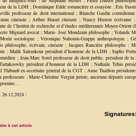
ce de Indignez-vous ! de Stéphane Hessel ; Pierre Dardot philosoph
eur de la LDH ; Dominique Eddé romancière et essayiste ; Eric Fassin s
uville professeur de droit international ; Blanche Gardin comédienn
uian cinéaste ; Arthur Harari cinéaste ; Nancy Huston écrivaine ;
nte de l’Institut de recherche et d’études méditerranée Moyen-Orient (
ierre Mignard avocat ; Marie- José Mondzain philosophe ; Yolande Mo
Morin sociologue ; Véronique Nahoum-Grappe anthropologue ; Gérar
do philosophe, écrivain, cinéaste ; Jacques Rancière philosophe ; Mi
iste ; Malik Salemkour président d’honneur de la LDH ; Sapho Poète,
médien ; Jean-Marc Sorel professeur de droit public, président de la So
 Tartakoswky président d’honneur de la LDH ; Nathalie Tehio présid
d Thibault ex-secrétaire général de la CGT ; Anne Tuaillon présidente
 professeure ; Marie-Christine Vergiat juriste, ancienne députée europ
mporaine…
 26.12.2024 :
Signatures:
re à cet article