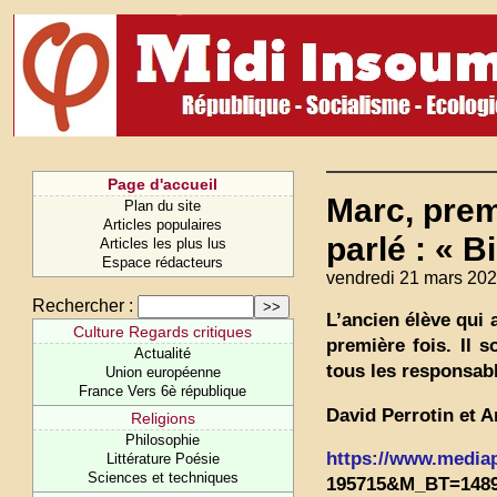
Page d'accueil
Marc, prem
Plan du site
Articles populaires
parlé : « B
Articles les plus lus
Espace rédacteurs
vendredi 21 mars 202
Rechercher :
L’ancien élève qui 
Culture Regards critiques
première fois. Il s
Actualité
tous les responsabl
Union européenne
France Vers 6è république
David Perrotin et 
Religions
Philosophie
https://www.mediapar
Littérature Poésie
Sciences et techniques
195715&M_BT=1489