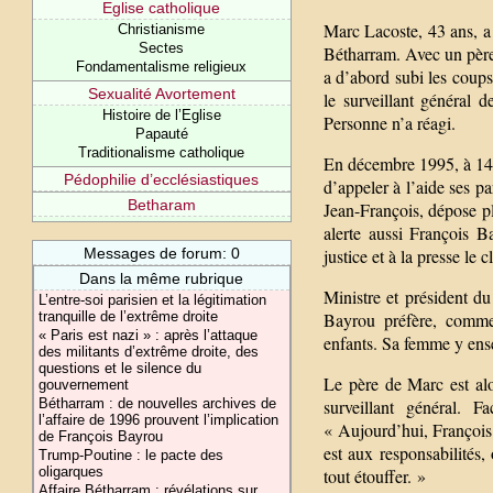
Eglise catholique
Marc Lacoste, 43 ans, a 
Christianisme
Sectes
Bétharram. Avec un père 
Fondamentalisme religieux
a d’abord subi les coups
Sexualité Avortement
le surveillant général 
Histoire de l’Eglise
Personne n’a réagi.
Papauté
Traditionalisme catholique
En décembre 1995, à 14 an
Pédophilie d’ecclésiastiques
d’appeler à l’aide ses pa
Betharam
Jean-François, dépose pl
alerte aussi François Ba
Messages de forum: 0
justice et à la presse le 
Dans la même rubrique
Ministre et président du
L’entre-soi parisien et la légitimation
tranquille de l’extrême droite
Bayrou préfère, comme 
« Paris est nazi » : après l’attaque
enfants. Sa femme y ensei
des militants d’extrême droite, des
questions et le silence du
Le père de Marc est alo
gouvernement
Bétharram : de nouvelles archives de
surveillant général. 
l’affaire de 1996 prouvent l’implication
« Aujourd’hui, François 
de François Bayrou
est aux responsabilités
Trump-Poutine : le pacte des
oligarques
tout étouffer. »
Affaire Bétharram : révélations sur