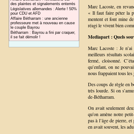
des plaintes et signalements enterrés
Marc Lacoste, en revanch
Législatives allemandes : Alerte ! 50%
« Il faut faire péter la
pour CDU et AFD
mentent et font mine de 
Affaire Bétharram : une ancienne
professeure met à nouveau en cause
réagi le vivent bien comm
le couple Bayrou
Bétharram : Bayrou a fini par craquer,
Mediapart : Quels sou
il se fait démolir !
Marc Lacoste : Je n’ai
meilleurs résultats scol
fermé, cloisonné. C’éta
qu’enfant, on ne pouvait
nous frappaient tous les 
Des coups de règle en boi
très lourde. Si on s’amu
de-Bétharram.
On avait seulement deux 
qu’on amène notre petit-
pas à l’âge de pierre, et 
en avait souvent, les adul