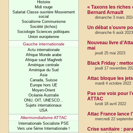
Histoire
« Taxons les riches 
Midi rouge
Salariat Classe ouvrière Mouvement
Bernard Arnault
social
dimanche 3 mars 202
Socialisme Communisme
Société (échos)
Un débat s’ouvre po
Sociologie Sciences politiques
dimanche 6 août 202
Union européenne
Nouveau livre d’Attac
Gauche internationale
mai
Actu internationale
jeudi 25 mai 2023
Afrique Monde arabe
Afrique sauf Maghreb
Black Friday : mett
Amérique centrale
jeudi 17 novembre 20
Amérique du Sud
Asie
Attac bloque les jets
Canada, Suisse
mardi 4 octobre 2022
Europe hors UE
Moyen-Orient
Pas une voix pour l’
Océanie Australie
ATTAC
ONU, OIT, UNESCO...
lundi 18 avril 2022
Sujets internationaux
USA
Attac France lance l’
Altermondialisme ATTAC
mercredi 22 septembr
Internationale Socialiste PSE
Vers une 5ème Internationale !
Crise sanitaire : pa