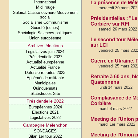
International
La présence de Mél
Midi rouge
mercredi 30 mars 202
Salariat Classe ouvrière Mouvement
social
Présidentielles : "L
Socialisme Communisme
Corbière sur RFI
Société (échos)
samedi 26 mars 2022
Sociologie Sciences politiques
Union européenne
Le second tour Méle
sur LCI
Archives élections
vendredi 25 mars 202
Législatives juin 2024
Présidentielle 2027
Guerre en Ukraine, 
Actualité européenne
vendredi 25 mars 202
Actualité France
Défense retraites 2023
Retraite à 60 ans, bl
Ephéméride militante
Quatennens
Municipales
lundi 14 mars 2022
Quinquennats
Statistiques Site
Complaisance de Mél
Présidentielle 2022
Corbière
Européennes 2024
mardi 8 mars 2022
Elections 2021
Législatives 2022
Meeting de l’Union 
mardi 1er mars 2022
Campagne Mélenchon
SONDAGES
Meeting de l’Union p
Bilan 1er tour 2022