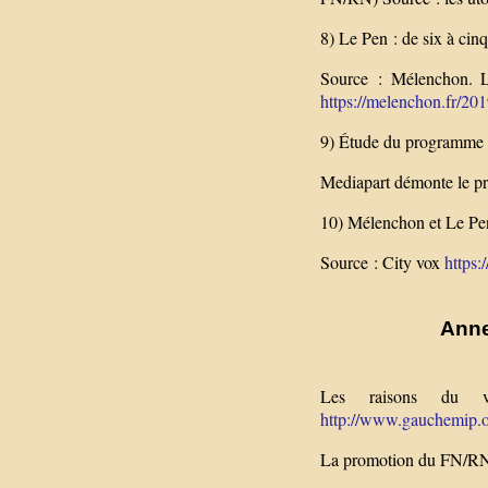
8) Le Pen : de six à cinq
Source : Mélenchon. L’
https://melenchon.fr/2019
9) Étude du programme 
Mediapart démonte le p
10) Mélenchon et Le Pen
Source : City vox
https:
Anne
Les raisons du v
http://www.gauchemip.or
La promotion du FN/RN 