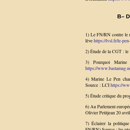
B– D
1) Le FN/RN contre le 
lève
https://lvsl.fr/le-p
2) Étude de la CGT : le 
3) Pourquoi Marin
https://www.bastamag.n
4) Marine Le Pen champ
Source : LCI
https://www
5) Étude critique du p
6) Au Parlement européen
Olivier Petitjean 20 av
7) Éclairer la politiqu
FN/RN) Source : les ut