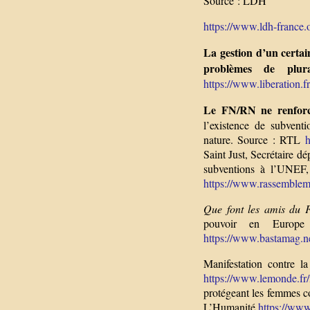
Source : LDH
https://www.ldh-france.or
La gestion d’un certai
problèmes de plural
https://www.liberation.fr
Le FN/RN ne renforce 
l’existence de subvent
nature. Source : RTL
h
Saint Just, Secrétaire dé
subventions à l’UNEF, 
https://www.rassembleme
Que font les amis du
pouvoir en Europe
https://www.bastamag.ne
Manifestation contre l
https://www.lemonde.fr/i
protégeant les femmes co
L’Humanité
https://www