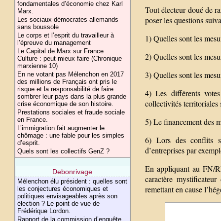
fondamentales d’économie chez Karl
Tout électeur doué de rai
Marx.
poser les questions suiva
Les sociaux-démocrates allemands
sans boussole
Le corps et l’esprit du travailleur à
1) Quelles sont les mesu
l’épreuve du management
Le Capital de Marx sur France
2) Quelles sont les mesu
Culture : peut mieux faire (Chronique
marxienne 10)
3) Quelles sont les mesu
En ne votant pas Mélenchon en 2017
des millions de Français ont pris le
risque et la responsabilité de faire
4) Les différents vote
sombrer leur pays dans la plus grande
collectivités territoria
crise économique de son histoire.
Prestations sociales et fraude sociale
en France.
5) Le financement des me
L’immigration fait augmenter le
chômage : une fable pour les simples
6) Lors des conflits 
d’esprit.
d’entreprises par exemple
Quels sont les collectifs GenZ ?
En appliquant au FN/RN
Debonrivage
caractère mystificate
Mélenchon élu président : quelles sont
remettant en cause l’hég
les conjectures économiques et
politiques envisageables après son
élection ? Le point de vue de
Frédérique Lordon.
Rapport de la commission d’enquête