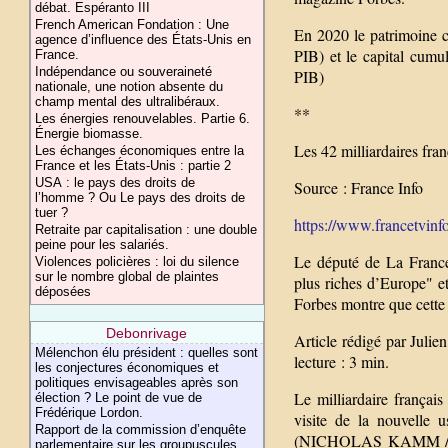
débat. Espéranto III
French American Fondation : Une
En 2020 le patrimoine c
agence d’influence des États-Unis en
PIB) et le capital cumul
France.
Indépendance ou souveraineté
PIB)
nationale, une notion absente du
champ mental des ultralibéraux.
**
Les énergies renouvelables. Partie 6.
Énergie biomasse.
Les 42 milliardaires fra
Les échanges économiques entre la
France et les États-Unis : partie 2
USA : le pays des droits de
Source : France Info
l’homme ? Ou Le pays des droits de
tuer ?
https://www.francetvinfo.
Retraite par capitalisation : une double
peine pour les salariés.
Le député de La France
Violences policières : loi du silence
sur le nombre global de plaintes
plus riches d’Europe" e
déposées
Forbes montre que cette 
Debonrivage
Article rédigé par Juli
Mélenchon élu président : quelles sont
lecture : 3 min.
les conjectures économiques et
politiques envisageables après son
Le milliardaire frança
élection ? Le point de vue de
Frédérique Lordon.
visite de la nouvelle 
Rapport de la commission d’enquête
(NICHOLAS KAMM / AFP
parlementaire sur les groupuscules