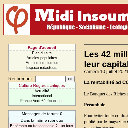
Page d'accueil
Les 42 mil
Plan du site
Articles populaires
leur capita
Articles les plus lus
Espace rédacteurs
samedi 10 juillet 2021
Rechercher :
La rentabilité ad 
Culture Regards critiques
Actualité
Le Banquet des Riches en
International
France Vers 6è république
Préambule
Messages de forum: 0
Pour éviter toute confus
Dans la même rubrique
publié par le magazine C
Espéranto ou francophonie ? : un faux
magazine Forbes.