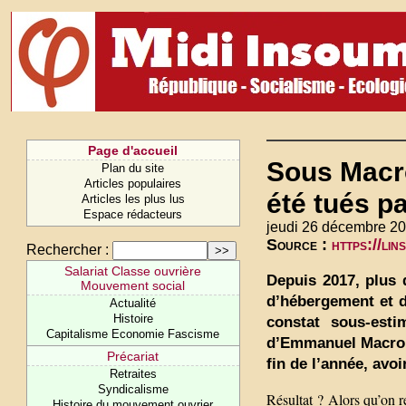
Page d'accueil
Sous Macro
Plan du site
Articles populaires
été tués pa
Articles les plus lus
Espace rédacteurs
jeudi 26 décembre 20
Source :
https://li
Rechercher :
Salariat Classe ouvrière
Depuis 2017, plus 
Mouvement social
d’hébergement et 
Actualité
Histoire
constat sous-est
Capitalisme Economie Fascisme
d’Emmanuel Macron q
Précariat
fin de l’année, av
Retraites
Syndicalisme
Résultat ? Alors qu’on r
Histoire du mouvement ouvrier