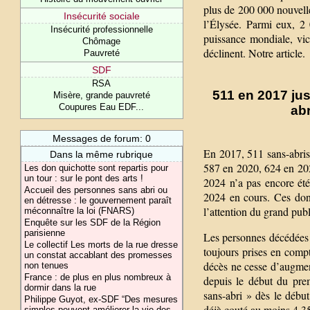
plus de 200 000 nouvell
Insécurité sociale
l’Élysée. Parmi eux, 2 
Insécurité professionnelle
puissance mondiale, vic
Chômage
déclinent. Notre article.
Pauvreté
SDF
RSA
511 en 2017 ju
Misère, grande pauvreté
Coupures Eau EDF...
ab
Messages de forum: 0
En 2017, 511 sans-abri
Dans la même rubrique
587 en 2020, 624 en 202
Les don quichotte sont repartis pour
un tour : sur le pont des arts !
2024 n’a pas encore été
Accueil des personnes sans abri ou
2024 en cours. Ces don
en détresse : le gouvernement paraît
l’attention du grand publ
méconnaître la loi (FNARS)
Enquête sur les SDF de la Région
parisienne
Les personnes décédées d
Le collectif Les morts de la rue dresse
toujours prises en compt
un constat accablant des promesses
décès ne cesse d’augme
non tenues
France : de plus en plus nombreux à
depuis le début du pre
dormir dans la rue
sans-abri » dès le débu
Philippe Guyot, ex-SDF “Des mesures
déjà couté au moins 4 35
simples peuvent améliorer la vie des