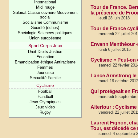
International
Tour de France. Bern
Midi rouge
Salariat Classe ouvrière Mouvement
la présence de Fro
social
jeudi 28 juin 2018
Socialisme Communisme
Société (échos)
Tour de France cycli
Sociologie Sciences politiques
mercredi 22 juillet 20
Union européenne
Erwann Menthéour « L
Sport Corps Jeux
lundi 6 juillet 2015
Droit Droits Justice
Education
Cyclisme « Peut-on 
Emancipation éthique Antiracisme
samedi 22 février 201
Femmes
Jeunesse
Lance Armstrong le 
Sexualité Famille
mardi 16 octobre 201
Cyclisme
Qui protégeait en F
Football
Handball
mercredi 5 septembre
Jeux Olympiques
Altertour : Cyclisme
Jeux video
Rugby
vendredi 22 juille
Laurent Fignon, cha
Tour, est décédé ce 
samedi 4 septembre 