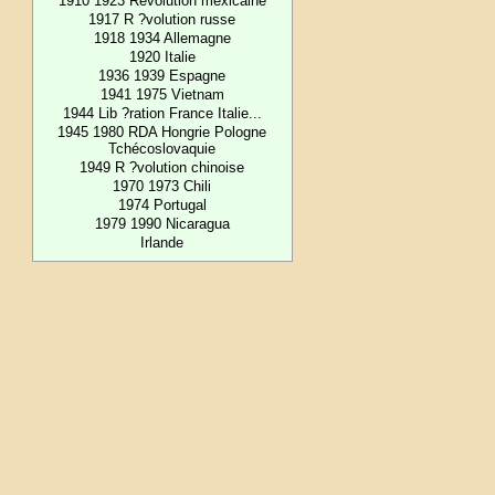
1910 1923 Révolution mexicaine
1917 R ?volution russe
1918 1934 Allemagne
1920 Italie
1936 1939 Espagne
1941 1975 Vietnam
1944 Lib ?ration France Italie...
1945 1980 RDA Hongrie Pologne
Tchécoslovaquie
1949 R ?volution chinoise
1970 1973 Chili
1974 Portugal
1979 1990 Nicaragua
Irlande