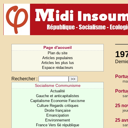
Page d'accueil
19
Plan du site
Articles populaires
Dernie
Articles les plus lus
Espace rédacteurs
Portu
Rechercher :
mar
Socialisme Communisme
Portug
Actualité
Gauche et anticapitalistes
sam
Capitalisme Economie Fascisme
25 no
Culture Regards critiques
Droite française
jeu
Emancipation
25 avr
Environnement
France Vers 6è république
sam