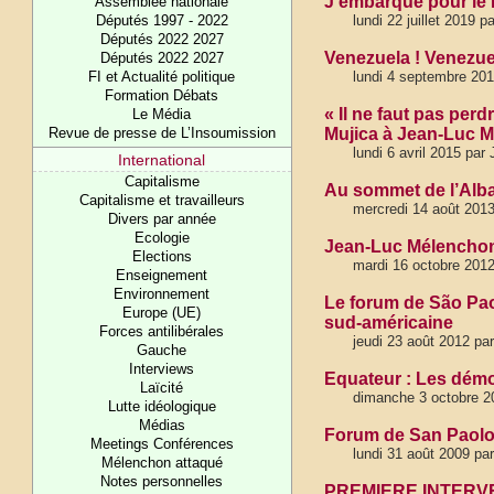
J’embarque pour le
Assemblée nationale
Députés 1997 - 2022
lundi 22 juillet 2019 
Députés 2022 2027
Venezuela ! Venezue
Députés 2022 2027
FI et Actualité politique
lundi 4 septembre 201
Formation Débats
« Il ne faut pas perd
Le Média
Revue de presse de L’Insoumission
Mujica à Jean-Luc 
lundi 6 avril 2015 par
International
Capitalisme
Au sommet de l’Alb
Capitalisme et travailleurs
mercredi 14 août 2013
Divers par année
Ecologie
Jean-Luc Mélenchon,
Elections
mardi 16 octobre 201
Enseignement
Environnement
Le forum de São Paol
Europe (UE)
sud-américaine
Forces antilibérales
jeudi 23 août 2012 pa
Gauche
Interviews
Equateur : Les démoc
Laïcité
dimanche 3 octobre 20
Lutte idéologique
Médias
Forum de San Paol
Meetings Conférences
lundi 31 août 2009 pa
Mélenchon attaqué
Notes personnelles
PREMIERE INTERV