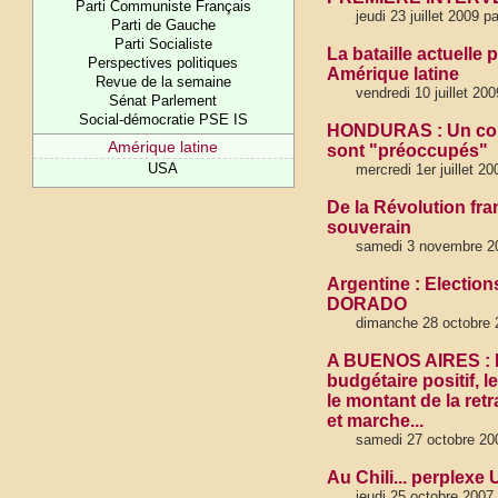
Parti Communiste Français
jeudi 23 juillet 2009 
Parti de Gauche
Parti Socialiste
La bataille actuelle
Perspectives politiques
Amérique latine
Revue de la semaine
vendredi 10 juillet 20
Sénat Parlement
Social-démocratie PSE IS
HONDURAS : Un coup d
Amérique latine
sont "préoccupés"
USA
mercredi 1er juillet 2
De la Révolution fran
souverain
samedi 3 novembre 20
Argentine : Election
DORADO
dimanche 28 octobre 2
A BUENOS AIRES : L’
budgétaire positif, l
le montant de la retr
et marche...
samedi 27 octobre 20
Au Chili... perplexe
jeudi 25 octobre 2007