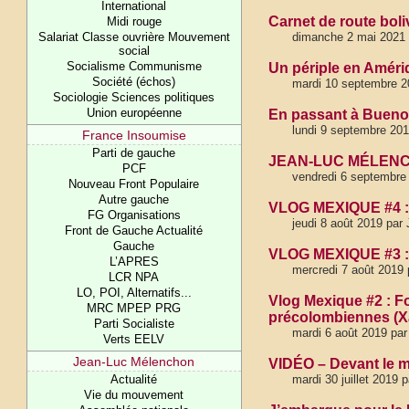
International
Carnet de route boli
Midi rouge
Salariat Classe ouvrière Mouvement
dimanche 2 mai 2021 p
social
Socialisme Communisme
Un périple en Amériq
Société (échos)
mardi 10 septembre 20
Sociologie Sciences politiques
Union européenne
En passant à Bueno
lundi 9 septembre 201
France Insoumise
Parti de gauche
JEAN-LUC MÉLENCH
PCF
vendredi 6 septembre
Nouveau Front Populaire
Autre gauche
VLOG MEXIQUE #4 : 
FG Organisations
jeudi 8 août 2019 par
Front de Gauche Actualité
Gauche
VLOG MEXIQUE #3 : 
L’APRES
mercredi 7 août 2019 
LCR NPA
LO, POI, Alternatifs...
Vlog Mexique #2 : F
MRC MPEP PRG
précolombiennes (X
Parti Socialiste
mardi 6 août 2019 par
Verts EELV
Jean-Luc Mélenchon
VIDÉO – Devant le mu
Actualité
mardi 30 juillet 2019 
Vie du mouvement