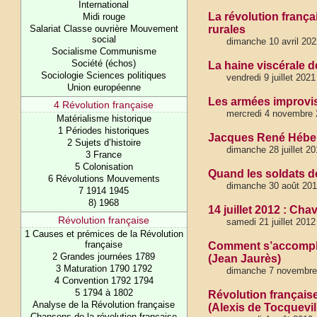
International
La révolution frança
Midi rouge
Salariat Classe ouvrière Mouvement
rurales
social
dimanche 10 avril 20
Socialisme Communisme
Société (échos)
La haine viscérale d
Sociologie Sciences politiques
vendredi 9 juillet 202
Union européenne
Les armées improvisé
4 Révolution française
mercredi 4 novembre 
Matérialisme historique
1 Périodes historiques
Jacques René Hébert 
2 Sujets d’histoire
dimanche 28 juillet 20
3 France
5 Colonisation
Quand les soldats d
6 Révolutions Mouvements
dimanche 30 août 20
7 1914 1945
8) 1968
14 juillet 2012 : Cha
Révolution française
samedi 21 juillet 201
1 Causes et prémices de la Révolution
française
Comment s’accomplit 
2 Grandes journées 1789
(Jean Jaurès)
3 Maturation 1790 1792
dimanche 7 novembre
4 Convention 1792 1794
5 1794 à 1802
Révolution française
Analyse de la Révolution française
(Alexis de Tocquevill
Chansons de la révolution française