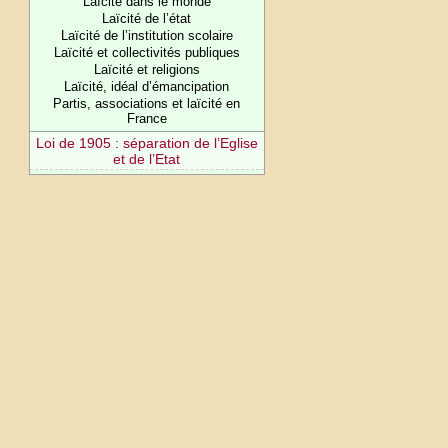
Laïcité dans le monde
Laïcité de l’état
Laïcité de l’institution scolaire
Laïcité et collectivités publiques
Laïcité et religions
Laïcité, idéal d’émancipation
Partis, associations et laïcité en
France
Loi de 1905 : séparation de l’Eglise
et de l’Etat