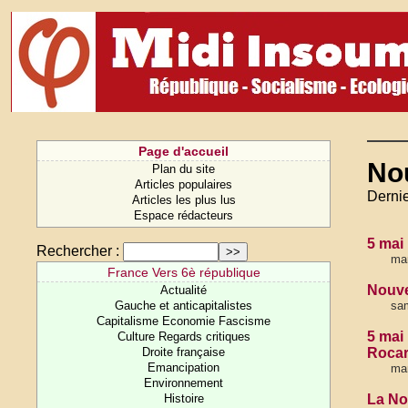
Page d'accueil
No
Plan du site
Articles populaires
Dernie
Articles les plus lus
Espace rédacteurs
5 mai
Rechercher :
mar
France Vers 6è république
Nouve
Actualité
Gauche et anticapitalistes
sa
Capitalisme Economie Fascisme
5 mai
Culture Regards critiques
Droite française
Rocar
Emancipation
mar
Environnement
Histoire
La No