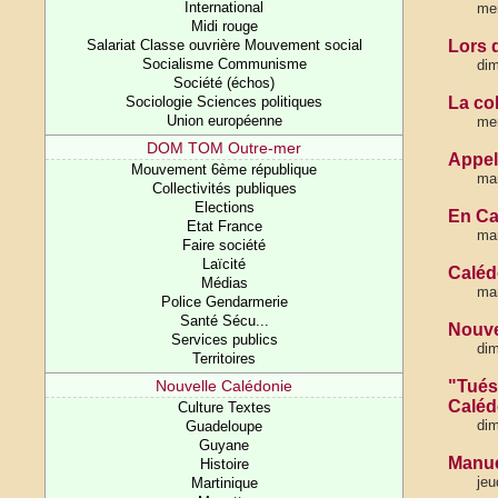
International
mer
Midi rouge
Salariat Classe ouvrière Mouvement social
Lors 
Socialisme Communisme
dim
Société (échos)
Sociologie Sciences politiques
La co
Union européenne
mer
DOM TOM Outre-mer
Appel 
Mouvement 6ème république
mar
Collectivités publiques
Elections
En Ca
Etat France
mar
Faire société
Laïcité
Caléd
Médias
mar
Police Gendarmerie
Santé Sécu...
Nouvel
Services publics
dim
Territoires
Nouvelle Calédonie
"Tués
Caléd
Culture Textes
dim
Guadeloupe
Guyane
Manue
Histoire
jeu
Martinique