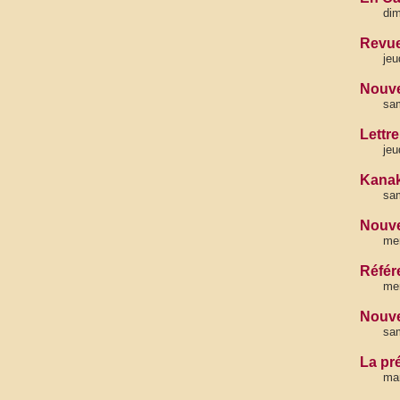
dim
Revue
jeu
Nouve
sa
Lettr
jeu
Kanak
sam
Nouve
mer
Référ
me
Nouve
sa
La pr
mar