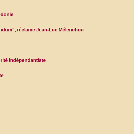
édonie
férendum", réclame Jean-Luc Mélenchon
rité indépendantiste
te