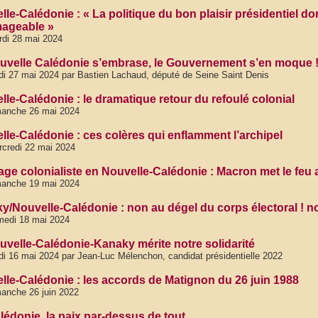
le-Calédonie : « La politique du bon plaisir présidentiel donn
ageable »
di 28 mai 2024
uvelle Calédonie s’embrase, le Gouvernement s’en moque 
di 27 mai 2024 par Bastien Lachaud, député de Seine Saint Denis
lle-Calédonie : le dramatique retour du refoulé colonial
manche 26 mai 2024
lle-Calédonie : ces colères qui enflamment l’archipel
credi 22 mai 2024
age colonialiste en Nouvelle-Calédonie : Macron met le feu
manche 19 mai 2024
/Nouvelle-Calédonie : non au dégel du corps électoral ! non
medi 18 mai 2024
uvelle-Calédonie-Kanaky mérite notre solidarité
di 16 mai 2024 par Jean-Luc Mélenchon, candidat présidentielle 2022
lle-Calédonie : les accords de Matignon du 26 juin 1988
anche 26 juin 2022
lédonie, la paix par-dessus de tout