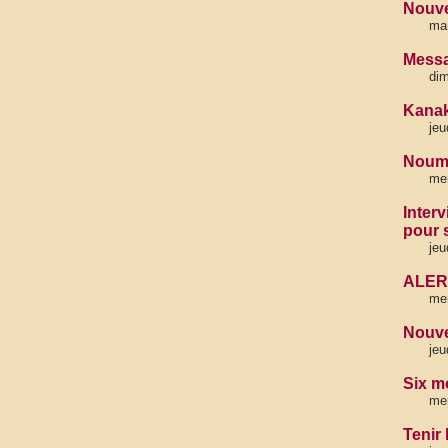
Nouve
mar
Messa
di
Kanaky
jeu
Noumé
mer
Interv
pour 
jeu
ALER
mer
Nouve
jeu
Six m
mer
Tenir