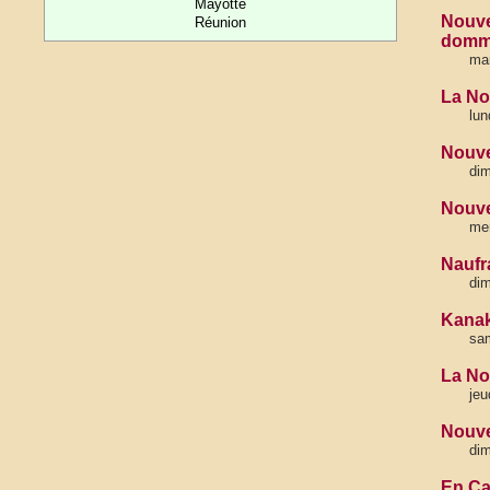
Mayotte
Nouvel
Réunion
domm
mar
La No
lun
Nouve
di
Nouve
mer
Naufr
di
Kanaky
sa
La No
jeu
Nouve
dim
En Ca