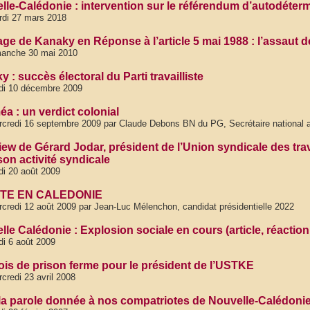
lle-Calédonie : intervention sur le référendum d’autodéte
di 27 mars 2018
ge de Kanaky en Réponse à l’article 5 mai 1988 : l’assaut d
manche 30 mai 2010
 : succès électoral du Parti travailliste
di 10 décembre 2009
a : un verdict colonial
credi 16 septembre 2009 par Claude Debons BN du PG, Secrétaire national
iew de Gérard Jodar, président de l’Union syndicale des trav
son activité syndicale
di 20 août 2009
TE EN CALEDONIE
credi 12 août 2009 par Jean-Luc Mélenchon, candidat présidentielle 2022
lle Calédonie : Explosion sociale en cours (article, réact
di 6 août 2009
ois de prison ferme pour le président de l’USTKE
credi 23 avril 2008
 la parole donnée à nos compatriotes de Nouvelle-Calédoni