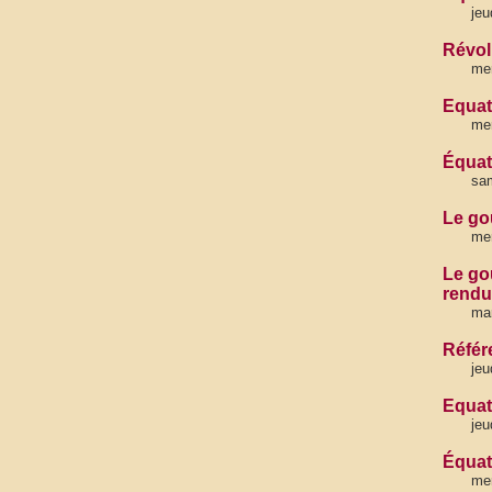
jeu
Révol
mer
Equat
me
Équate
sa
Le go
mer
Le go
rendu
mar
Référ
je
Equate
jeu
Équat
mer