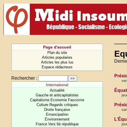
Page d'accueil
Eq
Plan du site
Articles populaires
Dernie
Articles les plus lus
Espace rédacteurs
Présid
Rechercher :
ven
International
Équat
Actualité
Gauche et anticapitalistes
jeu
Capitalisme Economie Fascisme
Présid
Culture Regards critiques
Droite française
sam
Emancipation
L’Équ
Environnement
France Vers 6è république
jeu