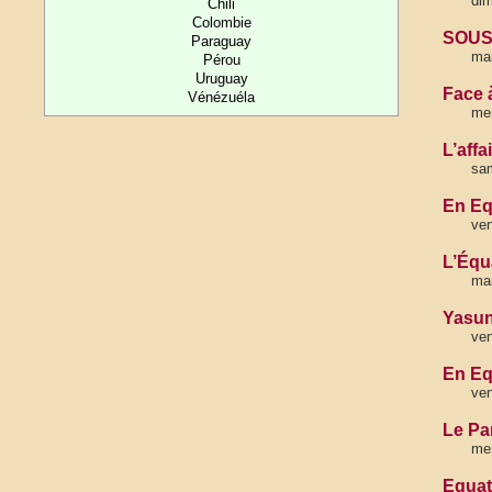
dim
Chili
Colombie
SOUS 
Paraguay
mar
Pérou
Uruguay
Face à
Vénézuéla
mer
L’aff
sam
En Eq
ven
L’Équ
mar
Yasun
ve
En Eq
ven
Le Pa
mer
Equat