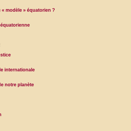
« modèle » équatorien ?
e équatorienne
2
stice
e internationale
de notre planète
n