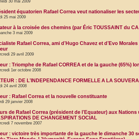
medi 30 mai 2009
ésident équatorien Rafael Correa veut nationaliser les secte
di 25 mai 2009
ateur à la croisée des chemins (par Éric TOUSSAINT du C
manche 3 mai 2009
ialiste Rafael Correa, ami d’Hugo Chavez et d’Evo Morales fê
eur
credi 29 avril 2009
eur : Triomphe de Rafael CORREA et de la gauche (65%) lor
credi 1er octobre 2008
TEUR : DE L’INDEPENDANCE FORMELLE A LA SOUVERA
di 24 avril 2008
eur : Rafael Correa et la nouvelle constituante
di 29 janvier 2008
urs de Rafael Correa (président de l’Equateur) aux Nati
ASPIRATIONS DE CHANGEMENT SOCIAL
rcredi 7 novembre 2007
eur : victoire très importante de la gauche le dimanche 30 s