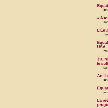
Equate
lun
« A to
sam
L’Équ
mer
Equat
USA
me
J’ai r
le suf
sam
An II
lun
Equate
jeu
La ré
progr