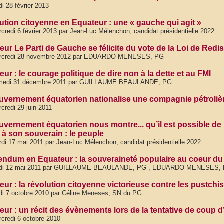
di 28 février 2013
ution citoyenne en Equateur : une « gauche qui agit »
credi 6 février 2013 par Jean-Luc Mélenchon, candidat présidentielle 2022
eur Le Parti de Gauche se félicite du vote de la Loi de Red
rcredi 28 novembre 2012 par EDUARDO MENESES, PG
ur : le courage politique de dire non à la dette et au FMI
medi 31 décembre 2011 par GUILLAUME BEAULANDE, PG
uvernement équatorien nationalise une compagnie pétroliè
credi 29 juin 2011
uvernement équatorien nous montre... qu’il est possible de 
 à son souverain : le peuple
di 17 mai 2011 par Jean-Luc Mélenchon, candidat présidentielle 2022
endum en Equateur : la souveraineté populaire au coeur du pr
udi 12 mai 2011 par GUILLAUME BEAULANDE, PG , EDUARDO MENESES,
ur : la révolution citoyenne victorieuse contre les pustchiste
di 7 octobre 2010 par Céline Meneses, SN du PG
eur : un récit des évènements lors de la tentative de coup d
credi 6 octobre 2010