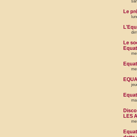
sa
Le pr
lun
L’Equ
di
Le soc
Equat
mer
Equat
mer
EQUA
jeu
Equat
mar
Disco
LES 
me
Equat