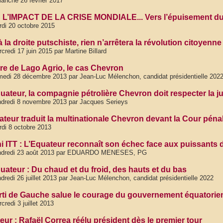
anche 26 février 2017
L’IMPACT DE LA CRISE MONDIALE... Vers l’épuisement du 
di 20 octobre 2015
 la droite putschiste, rien n’arrêtera la révolution citoyenn
credi 17 juin 2015 par Martine Billard
aire de Lago Agrio, le cas Chevron
edi 28 décembre 2013 par Jean-Luc Mélenchon, candidat présidentielle 202
uateur, la compagnie pétrolière Chevron doit respecter la ju
dredi 8 novembre 2013 par Jacques Serieys
ateur traduit la multinationale Chevron devant la Cour pénal
di 8 octobre 2013
i ITT : L’Equateur reconnaît son échec face aux puissants 
ndredi 23 août 2013 par EDUARDO MENESES, PG
uateur : Du chaud et du froid, des hauts et du bas
dredi 26 juillet 2013 par Jean-Luc Mélenchon, candidat présidentielle 2022
rti de Gauche salue le courage du gouvernement équatorie
credi 3 juillet 2013
eur : Rafaël Correa réélu président dès le premier tour