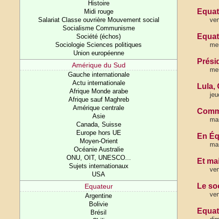
Histoire
Equat
Midi rouge
Salariat Classe ouvrière Mouvement social
ven
Socialisme Communisme
Equate
Société (échos)
Sociologie Sciences politiques
mer
Union européenne
Prési
Amérique du Sud
mer
Gauche internationale
Actu internationale
Lula, 
Afrique Monde arabe
jeu
Afrique sauf Maghreb
Amérique centrale
Comme
Asie
mar
Canada, Suisse
Europe hors UE
En Éq
Moyen-Orient
mar
Océanie Australie
ONU, OIT, UNESCO...
Et mai
Sujets internationaux
ven
USA
Le so
Equateur
ven
Argentine
Bolivie
Equat
Brésil