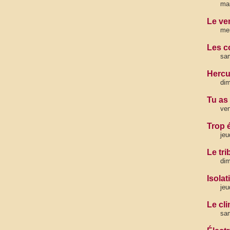
mar
Le ve
mer
Les co
sa
Hercul
dim
Tu as
ven
Trop 
jeu
Le tr
dim
Isola
jeu
Le cl
sam