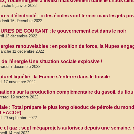
22, TotalEnergies a investi massivement dans le chaos clim
anche 8 janvier 2023
res d’électricité : « des écoles vont fermer mais les jets p
dredi 16 décembre 2022
RES DE COURANT : le gouvernement est dans le noir
rdi 13 décembre 2022
nergies renouvelables : en position de force, la Nupes engag
manche 11 décembre 2022
de l’énergie Une situation sociale explosive !
rcredi 7 décembre 2022
turel liquéfié : la France s’enferre dans le fossile
di 17 novembre 2022
ations sur la production complémentaire du gasoil, du fioul,
credi 19 octobre 2022
ale : Total prépare le plus long oléoduc de pétrole du monde
et EACOP)
di 29 septembre 2022
le et gaz : sept mégaprojets autorisés depuis une semaine, 
medi 14 mai 2022