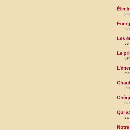
Élect
jeu
Énergi
lun
Les é
ven
Le pr
ven
L’éne
mer
Chauff
mar
Chèqu
lun
Qui v
sam
Notre