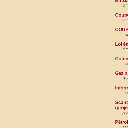
En 20
dim
Coupu
ven
COUPU
ma
Loi é
di
Coûts 
me
Gaz na
jeu
Inform
mer
Scand
(proj
jeu
Pétro
sa