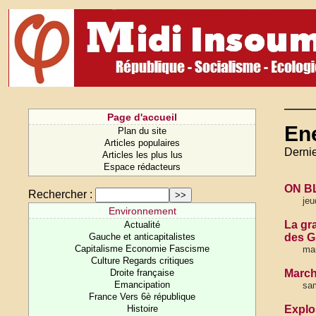
Page d'accueil
En
Plan du site
Articles populaires
Dernie
Articles les plus lus
Espace rédacteurs
ON B
Rechercher :
jeu
Environnement
La gra
Actualité
Gauche et anticapitalistes
des G
Capitalisme Economie Fascisme
mar
Culture Regards critiques
Droite française
Marché
Emancipation
sam
France Vers 6è république
Histoire
Explo