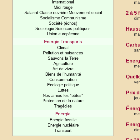
International
mar
Midi rouge
Salariat Classe ouvrière Mouvement social
2 à 5 
Socialisme Communisme
dim
Société (échos)
Sociologie Sciences politiques
Hauss
Union européenne
mar
Energie Transports
Carbu
Climat
sam
Pollution et nuisances
Sauvons la Terre
Energ
Agriculture
mer
Art de vivre
Biens de l’humanité
Quelle
Consommation
ven
Ecologie politique
Luttes
Prix 
Nos amies les "bêtes"
jeu
Protection de la nature
Tragédies
Énerg
Energie
mer
Energie fossile
Energi
Energie nucléaire
dim
Transport