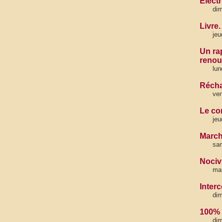
Élect
dim
Livre
jeu
Un ra
renou
lun
Récha
ven
Le com
jeu
March
sam
Nocivi
mar
Inter
dim
100% 
dim