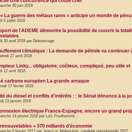
ricité Une concurrence qui coûte cher
anche 30 juin 2019
. « La guerre des métaux rares » anticipe un monde de pénu
di 5 juillet 2018
pport de l’ADEME démontre la possibilité de couvrir la tota
velables.
di 30 avril 2018 par Debonrivage
uffement climatique : La demande de pétrole va continuer
dredi 27 avril 2018
pteur Linky... obligatoire, coûteux, compliqué, peu utile et
di 12 avril 2018
é carbone européen La grande arnaque
edi 17 février 2018
té du diesel et conflits d’intérêts : : le Sénat dénonce à la
di 23 janvier 2018
connexion électrique France-Espagne, encore un grand proje
anche 14 janvier 2018 par Loïc Prudhomme
renouvelables = 370 milliards d’économie
anche 5 février 2017 par Jean-Luc Mélenchon, candidat présidentielle 2022