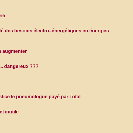
rie
lité des besoins électro–énergétiques en énergies
 à augmenter
 ... dangereux ???
 justice le pneumologue payé par Total
t inutile